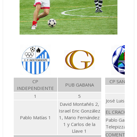
CP
CP SAN MIG
PUB GABANA
INDEPENDIENTE
1
1
5
José Luis Carr
David Montañés 2,
Israel Eric González
EL CRACK
Pablo Matías 1
1, Mario Fernández
Pablo Gargantill
1 y Carlos de la
Telepizza con 
Llave 1
COMENTARIO