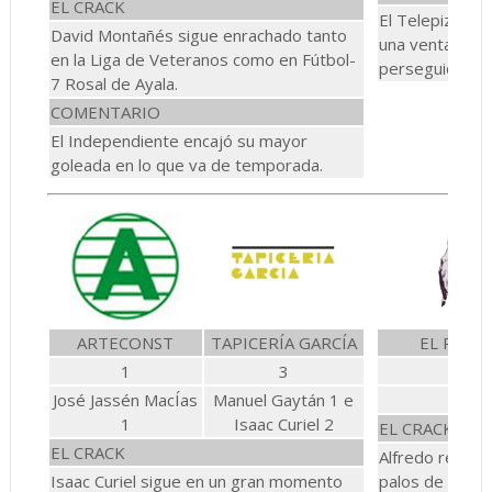
EL CRACK
El Telepizza se
David Montañés sigue enrachado tanto
una ventaja de
en la Liga de Veteranos como en Fútbol-
perseguidores
7 Rosal de Ayala.
COMENTARIO
El Independiente encajó su mayor
goleada en lo que va de temporada.
ARTECONST
TAPICERÍA GARCÍA
EL PILAR
1
3
0
José Jassén MacÍas
Manuel Gaytán 1 e
-
1
Isaac Curiel 2
EL CRACK
EL CRACK
Alfredo realizó
Isaac Curiel sigue en un gran momento
palos de El Pila