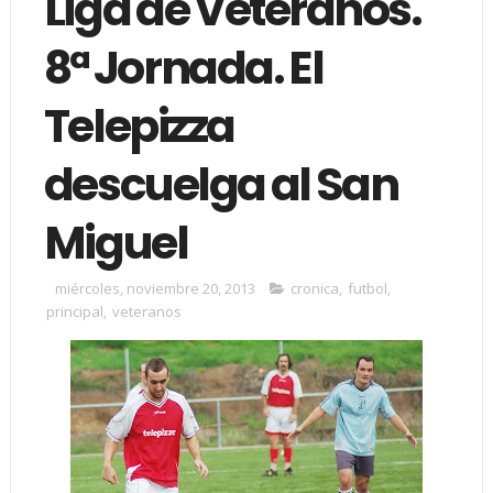
Liga de Veteranos.
8ª Jornada. El
Telepizza
descuelga al San
Miguel
miércoles, noviembre 20, 2013
cronica
,
futbol
,
principal
,
veteranos