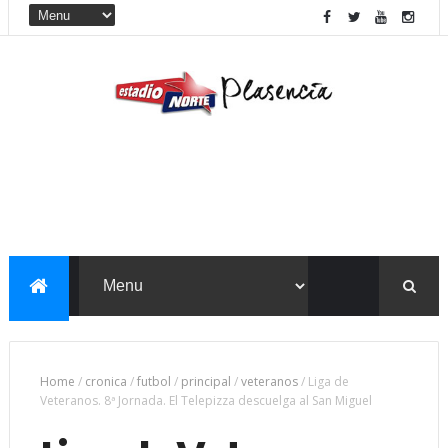
Home
/
cronica
/
futbol
/
principal
/
veteranos
/
Liga de
Veteranos. 8ª Jornada. El Telepizza descuelga al San Miguel