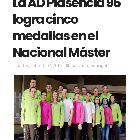
La AD Plasencia 96
logra cinco
medallas en el
Nacional Máster
martes, febrero 02, 2016
natacion
,
principal