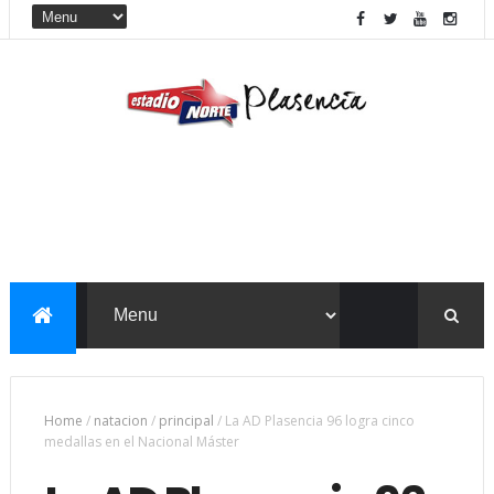
Home
/
natacion
/
principal
/
La AD Plasencia 96 logra cinco
medallas en el Nacional Máster