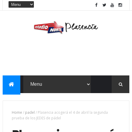
Home
/
padel
/
Plasencia acogerá el 4 de abril la segunda
prueba de los JEDES de pádel