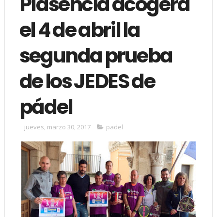
Plasencia acogerá
el 4 de abril la
segunda prueba
de los JEDES de
pádel
jueves, marzo 30, 2017
padel