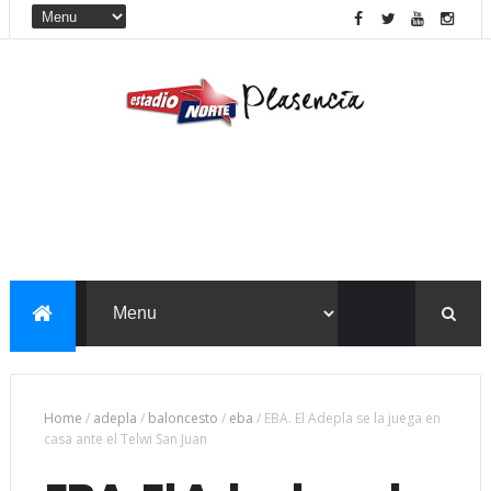
Home
/
adepla
/
baloncesto
/
eba
/
EBA. El Adepla se la juega en
casa ante el Telwi San Juan