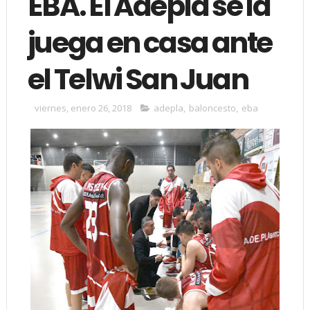
EBA. El Adepla se la
juega en casa ante
el Telwi San Juan
viernes, enero 26, 2018
adepla
,
baloncesto
,
eba