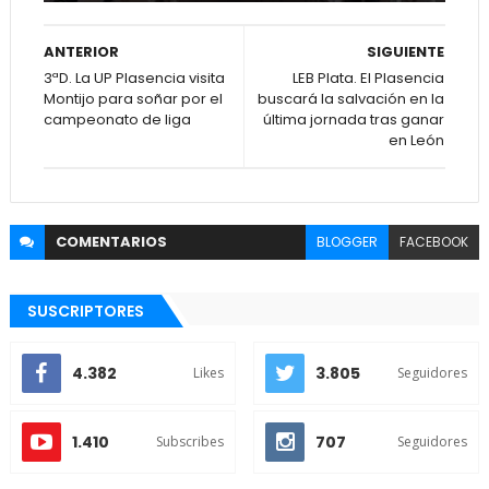
ANTERIOR
SIGUIENTE
3ªD. La UP Plasencia visita
LEB Plata. El Plasencia
Montijo para soñar por el
buscará la salvación en la
campeonato de liga
última jornada tras ganar
en León
COMENTARIOS
BLOGGER
FACEBOOK
SUSCRIPTORES
4.382
3.805
Likes
Seguidores
1.410
707
Subscribes
Seguidores