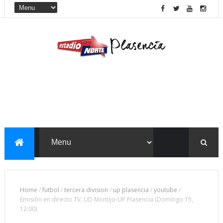
Home
/
futbol
/
tercera division
/
up plasencia
/
youtube
/
Emisión en directo TV. UD Montijo-UP Plasencia (Domingo 15,
12:00)