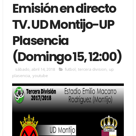
Emisión en directo
TV. UD Montijo-UP
Plasencia
(Domingo 15, 12:00)
sábado, abril 14, 2018
futbol
,
tercera division
,
up
plasencia
,
youtube