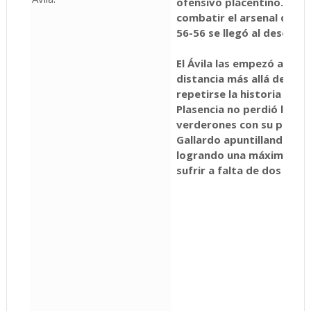
ofensivo placentino. Solo
combatir el arsenal de Mu
56-56 se llegó al desenlac
El Ávila las empezó a met
distancia más allá del 6,7
repetirse la historia de s
Plasencia no perdió la co
verderones con su propia
Gallardo apuntillando desd
logrando una máxima de d
sufrir a falta de dos minu