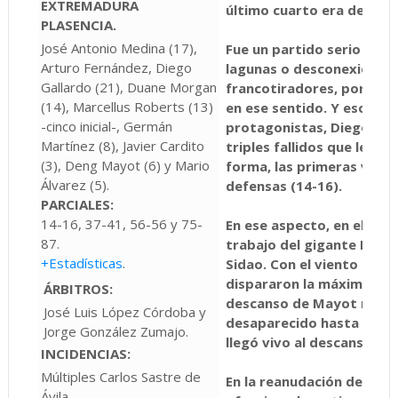
EXTREMADURA
último cuarto era del 70%
PLASENCIA.
José Antonio Medina (17),
Fue un partido serio de pr
Arturo Fernández, Diego
lagunas o desconexiones.
Gallardo (21), Duane Morgan
francotiradores, porque e
(14), Marcellus Roberts (13)
en ese sentido. Y eso que
-cinco inicial-, Germán
protagonistas, Diego Gal
Martínez (8), Javier Cardito
triples fallidos que le re
(3), Deng Mayot (6) y Mario
forma, las primeras venta
Álvarez (5).
defensas (14-16).
PARCIALES:
14-16, 37-41, 56-56 y 75-
En ese aspecto, en el seg
87.
trabajo del gigante Deng
+Estadísticas
.
Sidao. Con el viento a fav
dispararon la máxima (20-
ÁRBITROS:
descanso de Mayot no enc
José Luis López Córdoba y
desaparecido hasta la seg
Jorge González Zumajo.
llegó vivo al descanso (37
INCIDENCIAS:
Múltiples Carlos Sastre de
En la reanudación del part
Ávila.