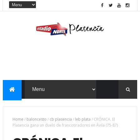
Home
/
baloncesto
/
cb plasencia
/
leb plata
/
CRÓNICA. El
Plasencia gana un duelo de francotiradores en Ávila (75-87)