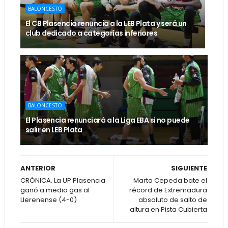
BALONCESTO
El CB Plasencia renuncia a la LEB Plata y será un
club dedicado a categorías inferiores
BALONCESTO
El Plasencia renunciará a la Liga EBA si no puede
salir en LEB Plata
ANTERIOR
SIGUIENTE
CRÓNICA. La UP Plasencia
Marta Cepeda bate el
ganó a medio gas al
récord de Extremadura
Llerenense (4-0)
absoluto de salto de
altura en Pista Cubierta