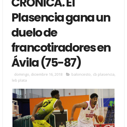
CRÓNICA. El
Plasencia gana un
duelo de
francotiradores en
Ávila (75-87)
domingo, diciembre 16, 2018
baloncesto
,
cb plasencia
,
leb plata