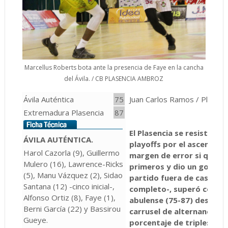
Marcellus Roberts bota ante la presencia de Faye en la cancha
del Ávila. / CB PLASENCIA AMBROZ
Ávila Auténtica
75
Juan Carlos Ramos / Plasenc
Extremadura Plasencia
87
El Plasencia se resiste a d
ÁVILA AUTÉNTICA.
playoffs por el ascenso. E
Harol Cazorla (9), Guillermo
margen de error si quiere 
Mulero (16), Lawrence-Ricks
primeros y dio un golpe s
(5), Manu Vázquez (2), Sidao
partido fuera de casa –o 
Santana (12) -cinco inicial-,
completo-, superó con me
Alfonso Ortiz (8), Faye (1),
abulense (75-87) después
Berni García (22) y Bassirou
carrusel de alternancias 
Gueye.
porcentaje de triples loca