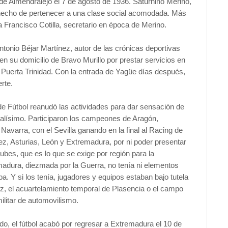
e Almendralejo el 7 de agosto de 1936. Saturnino Merino,
 hecho de pertenecer a una clase social acomodada. Más
a Francisco Cotilla, secretario en época de Merino.
tonio Béjar Martínez, autor de las crónicas deportivas
 en su domicilio de Bravo Murillo por prestar servicios en
n Puerta Trinidad. Con la entrada de Yagüe días después,
erte.
 de Fútbol reanudó las actividades para dar sensación de
alísimo. Participaron los campeones de Aragón,
Navarra, con el Sevilla ganando en la final al Racing de
ez, Asturias, León y Extremadura, por ni poder presentar
ubes, que es lo que se exige por región para la
emadura, diezmada por la Guerra, no tenía ni elementos
 Y si los tenía, jugadores y equipos estaban bajo tutela
oz, el acuartelamiento temporal de Plasencia o el campo
ilitar de automovilismo.
ado, el fútbol acabó por regresar a Extremadura el 10 de