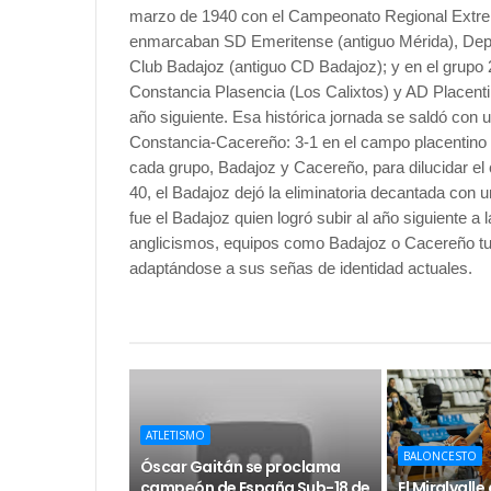
marzo de 1940 con el Campeonato Regional Extrem
enmarcaban SD Emeritense (antiguo Mérida), Depo
Club Badajoz (antiguo CD Badajoz); y en el grupo
Constancia Plasencia (Los Calixtos) y AD Placentin
año siguiente. Esa histórica jornada se saldó con
Constancia-Cacereño: 3-1 en el campo placentino 
cada grupo, Badajoz y Cacereño, para dilucidar el
40, el Badajoz dejó la eliminatoria decantada con
fue el Badajoz quien logró subir al año siguiente a 
anglicismos, equipos como Badajoz o Cacereño tu
adaptándose a sus señas de identidad actuales.
ATLETISMO
BALONCESTO
Óscar Gaitán se proclama
campeón de España Sub-18 de
El Miralvall