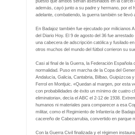
puesto que ambos serían asesinados en la cárcel d
además, cayó junto a su padre y hermano, por el
adelante, combatiendo, la guerra también se llevó 
En Badajoz también fue ejecutado por milicianos An
del Diario Hoy. El 9 de agosto del 36 fue arrestado
una cabecera de adscripción católica y fusilado e
otros muchos del mundo del fútbol corrieron su su
Casi al final de la Guerra, la Federación Española
normalidad. Puso en marcha de la Copa del Gener
Andalucía, Galicia, Cantabria, Bilbao, Guipúzcoa y 
Ferrol en Montjuic. «Quedan al margen, por esta v
con probabilidades de éxito un mínimo de cuatro cl
eliminatoria», decía el ABC el 2-12 de 1938. Extr
humanos ni materiales para comparecer a esa Copa.
militar, como el Regimiento de Infantería de Badaj
cacereño de Cabezarrubia, convertido en parque m
Con la Guerra Civil finalizada y el régimen instaur