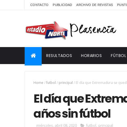
CONTACTO
PUBLICIDAD
ARCHIVO DE REVISTAS
PUNTO
RESULTADOS
HORARIOS
FÚTBOL
Home
/
futbol
/
principal
/
El día que Extremadura se quedó
El día que Extrem
años sin fútbol
miércoles, abril 08, 2020
futbol
,
principal