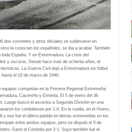
6 dos coroneles y otros oficiales se sublevaron en
y como la conocían los españoles, se iba a acabar. También
en toda España. Y en Extremadura. La crisis del
ados y oscuros. Desde hace más de ochenta años, el
cterísticas. La Guerra Civil dejó a Extremadura sin fútbol
6 hasta el 10 de marzo de 1940.
ho equipos competían en la Primera Regional Extremeña:
emadura, Cacereño y Emérita. El 5 de enero del 36
n. Luego buscó el ascenso a Segunda División en una
ganaron los cordobeses por 1-0. En la vuelta, en el Vivero,
6 y ese fue el último partido en tierras extremeñas en los
sempate entre ambos equipos, pero se disputó el 9 de
Retiro. Ganó el Córdoba por 2-1. Suyo también fue el