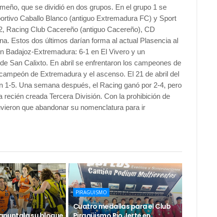
eño, que se dividió en dos grupos. En el grupo 1 se
rtivo Caballo Blanco (antiguo Extremadura FC) y Sport
 2, Racing Club Cacereño (antiguo Cacereño), CD
a. Estos dos últimos darían forma al actual Plasencia al
 un Badajoz-Extremadura: 6-1 en El Vivero y un
de San Calixto. En abril se enfrentaron los campeones de
 campeón de Extremadura y el ascenso. El 21 de abril del
 un 1-5. Una semana después, el Racing ganó por 2-4, pero
la recién creada Tercera División. Con la prohibición de
vieron que abandonar su nomenclatura para ir
PIRAGUISMO
Cuatro medallas para el Club
e apuntala su bloque
Piragüismo Rio Jerte en