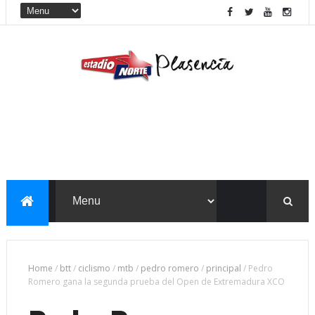
Home
/
btt
/
ciclismo
/
mtb
/
pedro romero
/
principal
/
Pedro
Romero gana la segunda prueba del Open de Extremadura XCO