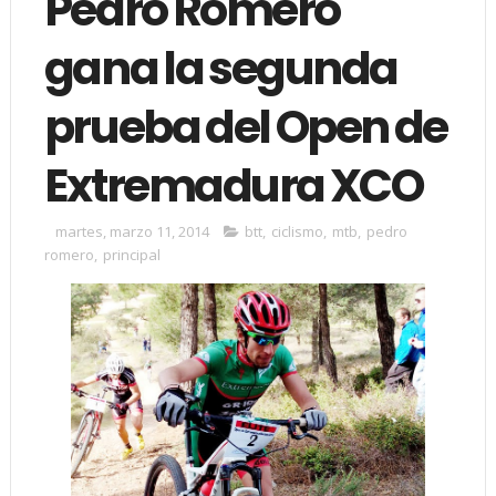
Pedro Romero
gana la segunda
prueba del Open de
Extremadura XCO
martes, marzo 11, 2014
btt
,
ciclismo
,
mtb
,
pedro
romero
,
principal