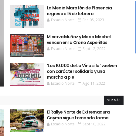
La Media Maratón de Plasencia
regresa el 5 de febrero
Estadio Norte
Ene 05, 2023
Minerva Muñoz y Mario Mirabel
vencen en la Crono Asperillas
Estadio Norte
Sept 12, 2022
'Los 10.000 de La Vinosilla' vuelven
con carácter solidario y una
marcha a pie
Estadio Norte
Ago 11, 2022
VER MÁS
El Rallye Norte de Extremadura
Coyma sigue tomando forma
Estadio Norte
Sept 10, 2022