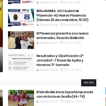
Estadio Norte
Dic 02, 2022
BENJAMINES. AD Ciudad de
Plasencia-AD Nuevo Plasencia
(Viernes 25 de noviembre, 16:00)
Estadio Norte
Nov 25, 2022
El Plasencia presenta a su nuevo
entrenador, Ricardo Ballentín
Estadio Norte
Oct 21, 2022
Resultados y Clasificación 2ª
Jornada F-7 Rosal de Ayala y
Horarios 3ª Jornada
Estadio Norte
Oct 18, 2022
VER MÁS
El Miralvalle inicia la pretemporada
con victoria en Sevilla (64-74)
Estadio Norte
Sept 12, 2022