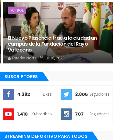
FUTBOL
El Nuevo Plasencia trae a la ciudad un
campus de la Fundación del Rayo
Vallecano
Estadio Norte
Jul 06, 2023
SUSCRIPTORES
4.382
3.805
Likes
Seguidores
1.410
707
Subscribes
Seguidores
STREAMING DEPORTIVO PARA TODOS