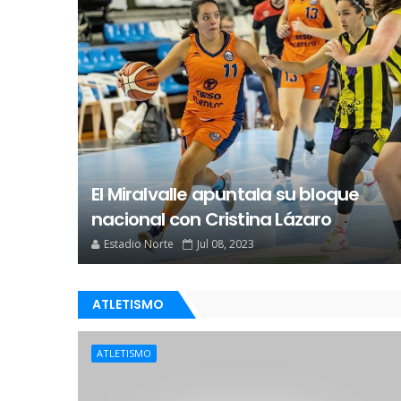
El Miralvalle apuntala su bloque
nacional con Cristina Lázaro
Estadio Norte
Jul 08, 2023
ATLETISMO
ATLETISMO