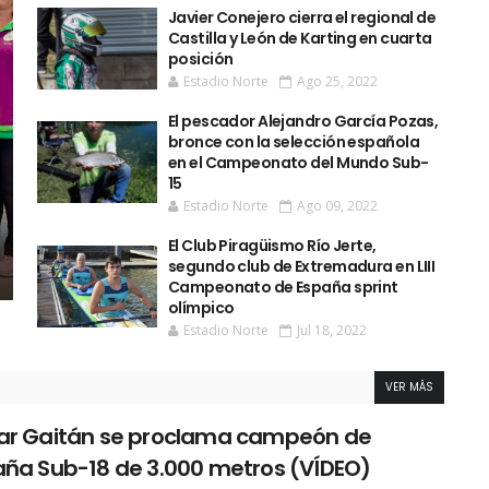
Javier Conejero cierra el regional de
Castilla y León de Karting en cuarta
posición
Estadio Norte
Ago 25, 2022
El pescador Alejandro García Pozas,
bronce con la selección española
en el Campeonato del Mundo Sub-
15
Estadio Norte
Ago 09, 2022
El Club Piragüismo Río Jerte,
segundo club de Extremadura en LIII
Campeonato de España sprint
olímpico
Estadio Norte
Jul 18, 2022
VER MÁS
ar Gaitán se proclama campeón de
aña Sub-18 de 3.000 metros (VÍDEO)