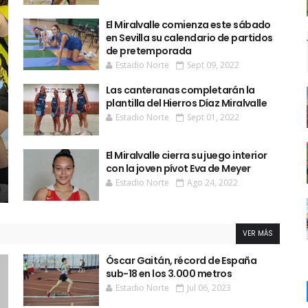
El Miralvalle comienza este sábado
en Sevilla su calendario de partidos
de pretemporada
Estadio Norte
Sept 09, 2022
Las canteranas completarán la
plantilla del Hierros Díaz Miralvalle
Estadio Norte
Sept 01, 2022
El Miralvalle cierra su juego interior
con la joven pívot Eva de Meyer
Estadio Norte
Ago 24, 2022
VER MÁS
Óscar Gaitán, récord de España
sub-18 en los 3.000 metros
Estadio Norte
Jul 06, 2023