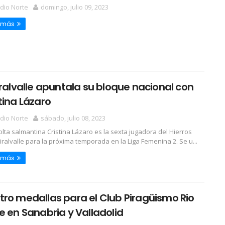
dio Norte
domingo, julio 09, 2023
 más
iralvalle apuntala su bloque nacional con
tina Lázaro
dio Norte
sábado, julio 08, 2023
olta salmantina Cristina Lázaro es la sexta jugadora del Hierros
iralvalle para la próxima temporada en la Liga Femenina 2. Se u...
 más
ro medallas para el Club Piragüismo Rio
e en Sanabria y Valladolid