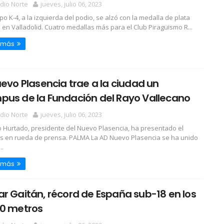
dio Norte
jueves, julio 06, 2023
po K-4, a la izquierda del podio, se alzó con la medalla de plata
 en Valladolid. Cuatro medallas más para el Club Piragüismo R...
 más
uevo Plasencia trae a la ciudad un
pus de la Fundación del Rayo Vallecano
dio Norte
jueves, julio 06, 2023
o Hurtado, presidente del Nuevo Plasencia, ha presentado el
 en rueda de prensa. PALMA La AD Nuevo Plasencia se ha unido
..
 más
r Gaitán, récord de España sub-18 en los
00 metros