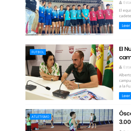
Esta
El equi
cadete
Leer
El N
FUTBOL
cam
Esta
Albert
campus
a la Fu.
Leer
Ósca
ATLETISMO
3.0