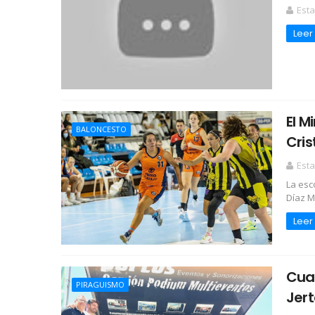
Esta
Leer
El M
BALONCESTO
Cris
Esta
La esc
Díaz M
Leer
Cuat
PIRAGUISMO
Jert