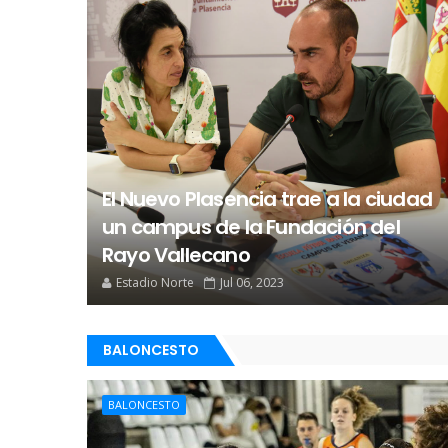
El Nuevo Plasencia trae a la ciudad
un campus de la Fundación del
Rayo Vallecano
Estadio Norte
Jul 06, 2023
BALONCESTO
BALONCESTO