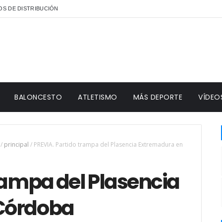
S DE DISTRIBUCIÓN
BALONCESTO
ATLETISMO
MÁS DEPORTE
VÍDEO
/
principal
/
PREVIA. Partido trampa del Plasencia Extremadura en
rampa del Plasencia
Córdoba