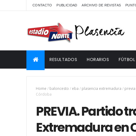
CONTACTO
PUBLICIDAD
ARCHIVO DE REVISTAS
PUNTO
RESULTADOS
HORARIOS
FÚTBOL
Home
/
baloncesto
/
eba
/
plasencia extremadura
/
previa
Córdoba
PREVIA. Partido t
Extremadura en 