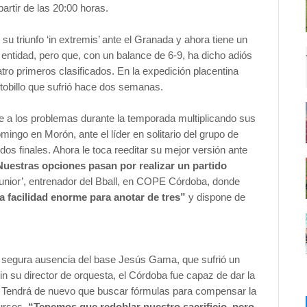
artir de las 20:00 horas.
u triunfo ‘in extremis’ ante el Granada y ahora tiene un
entidad, pero que, con un balance de 6-9, ha dicho adiós
tro primeros clasificados. En la expedición placentina
tobillo que sufrió hace dos semanas.
te a los problemas durante la temporada multiplicando sus
ingo en Morón, ante el líder en solitario del grupo de
os finales. Ahora le toca reeditar su mejor versión ante
Nuestras opciones pasan por realizar un partido
nior’, entrenador del Bball, en COPE Córdoba, donde
a facilidad enorme para anotar de tres”
y dispone de
te segura ausencia del base Jesús Gama, que sufrió un
Sin su director de orquesta, el Córdoba fue capaz de dar la
n. Tendrá de nuevo que buscar fórmulas para compensar la
ursos.
“T
enemos que redoblar nuestro sacrificio, pero