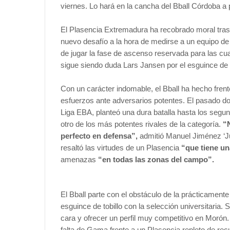
viernes. Lo hará en la cancha del Bball Córdoba a p
El Plasencia Extremadura ha recobrado moral tras s
nuevo desafío a la hora de medirse a un equipo de 
de jugar la fase de ascenso reservada para las cua
sigue siendo duda Lars Jansen por el esguince de 
Con un carácter indomable, el Bball ha hecho fren
esfuerzos ante adversarios potentes. El pasado dom
Liga EBA, planteó una dura batalla hasta los segund
otro de los más potentes rivales de la categoría.
“
perfecto en defensa”,
admitió Manuel Jiménez ‘Ju
resaltó las virtudes de un Plasencia
“que tiene un
amenazas
“en todas las zonas del campo”.
El Bball parte con el obstáculo de la prácticamen
esguince de tobillo con la selección universitaria. 
cara y ofrecer un perfil muy competitivo en Moró
falta de Gama frente a un Plasencia repleto de rec