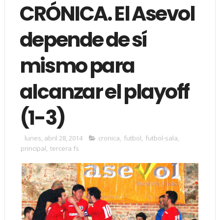
CRÓNICA. El Asevol
depende de sí
mismo para
alcanzar el playoff
(1-3)
lunes, abril 28, 2014
cronica
,
futbol
,
futbol-sala
,
principal
,
tercera fs