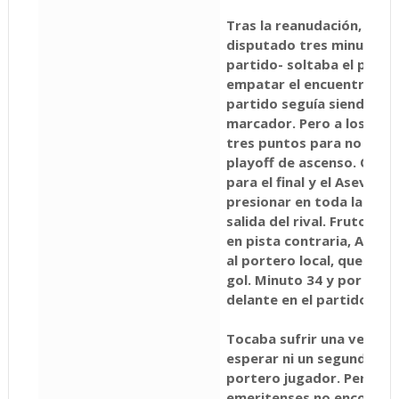
Tras la reanudación, cua
disputado tres minutos, 
partido- soltaba el prime
empatar el encuentro de d
partido seguía siendo muy 
marcador. Pero a los place
tres puntos para no desc
playoff de ascenso. Qued
para el final y el Asevol y
presionar en toda la pist
salida del rival. Fruto de
en pista contraria, Aito
al portero local, que nada
gol. Minuto 34 y por prim
delante en el partido (1-2
Tocaba sufrir una vez más
esperar ni un segundo más
portero jugador. Pero lo
emeritenses no encontrab