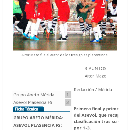
Aitor Mazo fue el autor de los tres goles placentinos.
3 PUNTOS
2 
Aitor Mazo
P
Redacción / Mérida
Grupo Abeto Mérida
1
Asevol Plasencia FS
3
Primera final y primera vi
del Asevol, que recuperan 
GRUPO ABETO MÉRIDA:
clasificación tras su vict
ASEVOL PLASENCIA FS:
por 1-3.