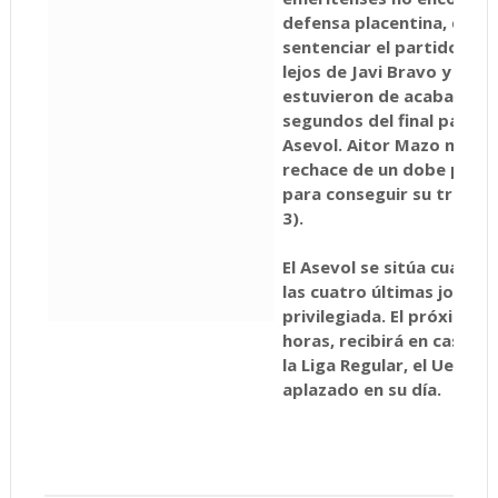
defensa placentina, que s
sentenciar el partido co
lejos de Javi Bravo y Ait
estuvieron de acabar en go
segundos del final para tr
Asevol. Aitor Mazo nuev
rechace de un dobe penal
para conseguir su triplete
3).
El Asevol se sitúa cuarto e
las cuatro últimas jornad
privilegiada. El próximo j
horas, recibirá en casa 
la Liga Regular, el Uex Ma
aplazado en su día.