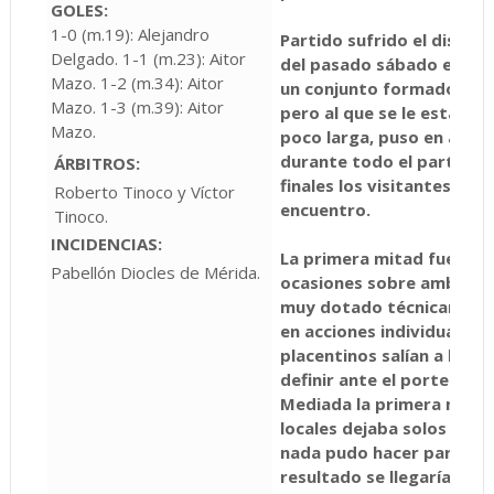
GOLES:
1-0 (m.19): Alejandro
Partido sufrido el disput
Delgado. 1-1 (m.23): Aitor
del pasado sábado en la 
Mazo. 1-2 (m.34): Aitor
un conjunto formado por
Mazo. 1-3 (m.39): Aitor
pero al que se le está ha
Mazo.
poco larga, puso en apuro
durante todo el partido y
ÁRBITROS:
finales los visitantes pud
Roberto Tinoco y Víctor
encuentro.
Tinoco.
INCIDENCIAS:
La primera mitad fue de 
Pabellón Diocles de Mérida.
ocasiones sobre ambas por
muy dotado técnicamente
en acciones individuales,
placentinos salían a la c
definir ante el portero e
Mediada la primera mitad,
locales dejaba solos a do
nada pudo hacer para evit
resultado se llegaría al d