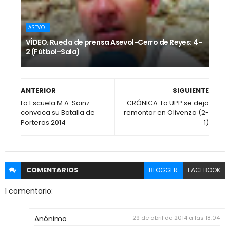
ASEVOL
VÍDEO. Rueda de prensa Asevol-Cerro de Reyes: 4-
2 (Fútbol-Sala)
ANTERIOR
SIGUIENTE
La Escuela M.A. Sainz
CRÓNICA. La UPP se deja
convoca su Batalla de
remontar en Olivenza (2-
Porteros 2014
1)
COMENTARIOS
BLOGGER
FACEBOOK
1 comentario:
Anónimo
29 de abril de 2014 a las 18:04