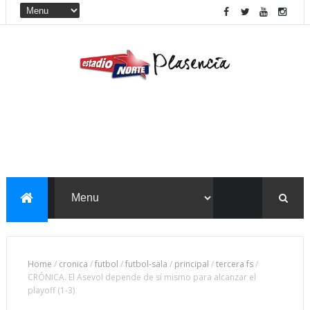
Home
/
cronica
/
futbol
/
futbol-sala
/
principal
/
tercera fs
/
CRÓNICA. El Asevol depende de sí mismo para alcanzar el
playoff (1-3)