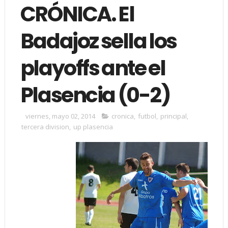
CRÓNICA. El
Badajoz sella los
playoffs ante el
Plasencia (0-2)
viernes, mayo 02, 2014
cronica
,
futbol
,
principal
,
tercera division
,
up plasencia