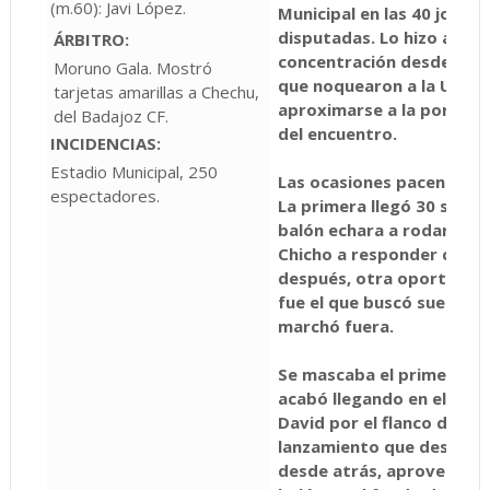
(m.60): Javi López.
Municipal en las 40 jornad
disputadas. Lo hizo a bas
ÁRBITRO:
concentración desde el p
Moruno Gala. Mostró
que noquearon a la UPP, a
tarjetas amarillas a Chechu,
aproximarse a la portería 
del Badajoz CF.
del encuentro.
INCIDENCIAS:
Estadio Municipal, 250
Las ocasiones pacenses a
espectadores.
La primera llegó 30 segu
balón echara a rodar. Sab
Chicho a responder con u
después, otra oportunid
fue el que buscó suerte 
marchó fuera.
Se mascaba el primer gol 
acabó llegando en el minu
David por el flanco derec
lanzamiento que despejó 
desde atrás, aprovechó el