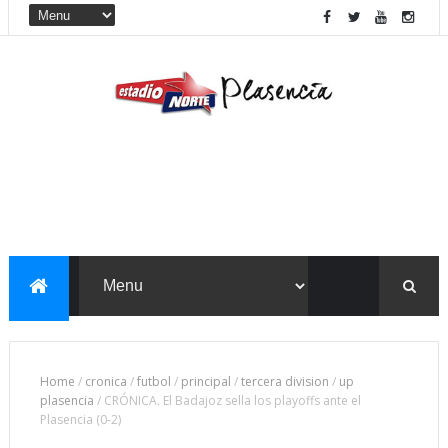
Home
/
cronica
/
futbol
/
principal
/
tercera division
/
up
plasencia
/
CRÓNICA. El Badajoz sella los playoffs ante el
Plasencia (0-2)