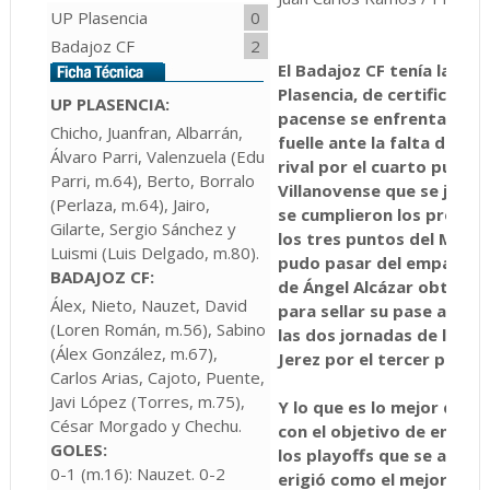
UP Plasencia
0
Badajoz CF
2
El Badajoz CF tenía la esp
Plasencia, de certificar la
UP PLASENCIA:
pacense se enfrentaba a u
Chicho, Juanfran, Albarrán,
fuelle ante la falta de m
Álvaro Parri, Valenzuela (Edu
rival por el cuarto puesto,
Parri, m.64), Berto, Borralo
Villanovense que se jugaban
(Perlaza, m.64), Jairo,
se cumplieron los pronóst
Gilarte, Sergio Sánchez y
los tres puntos del Munici
Luismi (Luis Delgado, m.80).
pudo pasar del empate ant
BADAJOZ CF:
de Ángel Alcázar obtuvier
Álex, Nieto, Nauzet, David
para sellar su pase a la f
(Loren Román, m.56), Sabino
las dos jornadas de liga 
(Álex González, m.67),
Jerez por el tercer puesto
Carlos Arias, Cajoto, Puente,
Javi López (Torres, m.75),
Y lo que es lo mejor de t
César Morgado y Chechu.
con el objetivo de encont
GOLES:
los playoffs que se aprox
0-1 (m.16): Nauzet. 0-2
erigió como el mejor equ