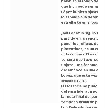
balón en el fondo de las r
que bien pudo ser mayor a
López hubiera ajustado s
la espalda a la defensa lo
estrellarte en el poste de
Javi López lo siguió inte
partido en la segunda mit
poner los reflejos de Chic
placentinos, en un zurda
a dos manos. El ex del Éc
tercera que tuvo, servida
Cajoto. Una fenomenal c
desembocó en una asisten
López, que esta vez sí su
cruzado (0-4).
El Plasencia no pudo enco
defensa liderada por Nie
la recta final del partido
tampoco brillaron por su 
Luis Delgado buscaron red