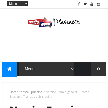
Home
/
pesca
/
principal
/
Narciso Fermín gana el X Trofeo
Trasierra-Tierras de Granadilla