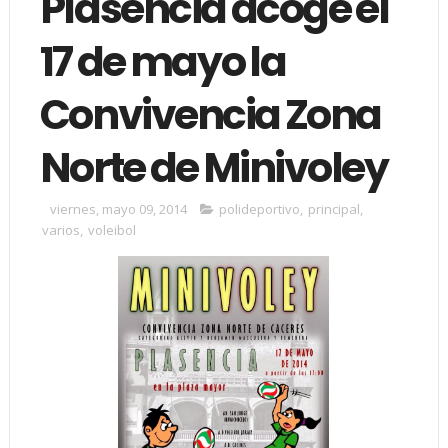
Plasencia acoge el
17 de mayo la
Convivencia Zona
Norte de Minivoley
viernes, mayo 09, 2014
polideportivo
,
principal
,
varios
,
voleibol