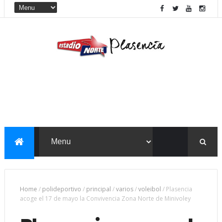
Home
/
polideportivo
/
principal
/
varios
/
voleibol
/
Plasencia
acoge el 17 de mayo la Convivencia Zona Norte de Minivoley