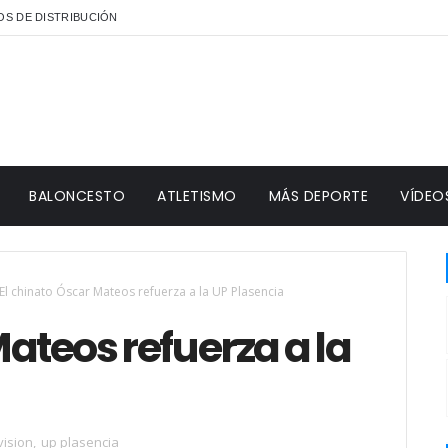
S DE DISTRIBUCIÓN
BALONCESTO
ATLETISMO
MÁS DEPORTE
VÍDEO
El chinato Óscar Mateos refuerza a la UP Plasencia
Mateos refuerza a la
vision
,
up plasencia