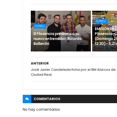
FUTBOL
FUTBOL
EMISIÓN EN 
El Plasencia presenta a su
Plasencia-
nuevo entrenador, Ricardo
(Domingo 25
Ballentín
12:30) - 5,21
ANTERIOR
José Javier Candeleda ficha por el BM Alarcos de
Ciudad Real
COMENTARIOS
No hay comentarios