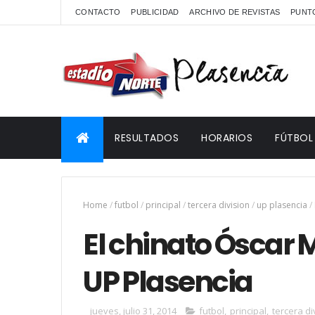
CONTACTO
PUBLICIDAD
ARCHIVO DE REVISTAS
PUNTO
RESULTADOS
HORARIOS
FÚTBOL
Home
/
futbol
/
principal
/
tercera division
/
up plasencia
/
El chinato Óscar 
UP Plasencia
jueves, julio 31, 2014
futbol
,
principal
,
tercera di