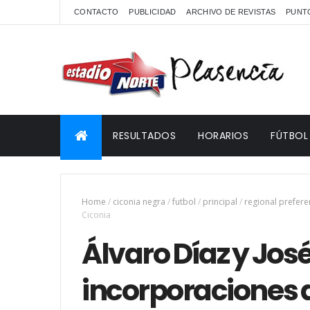
CONTACTO
PUBLICIDAD
ARCHIVO DE REVISTAS
PUNTO
RESULTADOS
HORARIOS
FÚTBOL
Home
/
ciconia negra
/
futbol
/
principal
/
regional prefere
Ciconia
Álvaro Díaz y Jos
incorporaciones 