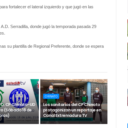
ara fortalecer el lateral izquierdo y que jugó en las
 A.D. Serradilla, donde jugó la temporada pasada 29
les.
mas su plantilla de Regional Preferente, donde se espera
CHINATO
TO. CP Chinato-UD
Los sanitarios del CP Chinato
co (Sábado 18 de
protagonizan un reportaje en
horas)
Canal Extremadura TV