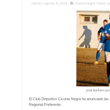
viernes, agosto 15, 2014
ciconia negra
,
futbol
,
p
José Barbero pro
El Club Deportivo Ciconia Negra ha anunciado las
Regional Preferente.