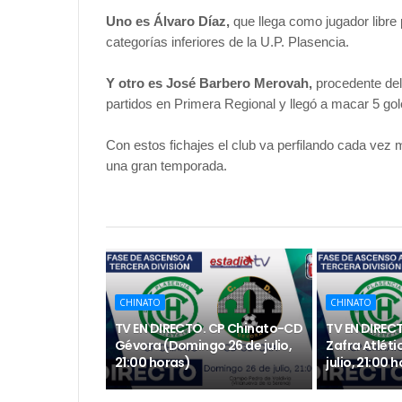
Uno es Álvaro Díaz,
que llega como jugador libre p
categorías inferiores de la U.P. Plasencia.
Y otro es José Barbero Merovah,
procedente del
partidos en Primera Regional y llegó a macar 5 go
Con estos fichajes el club va perfilando cada vez 
una gran temporada.
CHINATO
CHINATO
TV EN DIRECTO. CP Chinato-CD
TV EN DIREC
Gévora (Domingo 26 de julio,
Zafra Atléti
21:00 horas)
julio, 21:00 