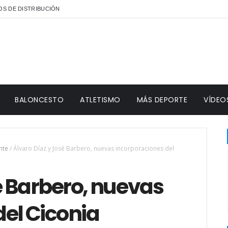
S DE DISTRIBUCIÓN
BALONCESTO
ATLETISMO
MÁS DEPORTE
VÍDEO
nte
/
Álvaro Díaz y José Barbero, nuevas incorporaciones del
é Barbero, nuevas
del Ciconia