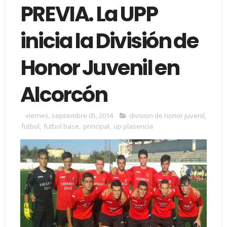
PREVIA. La UPP
inicia la División de
Honor Juvenil en
Alcorcón
viernes, septiembre 05, 2014
division de honor juvenil
,
futbol
,
futbol base
,
principal
,
up plasencia