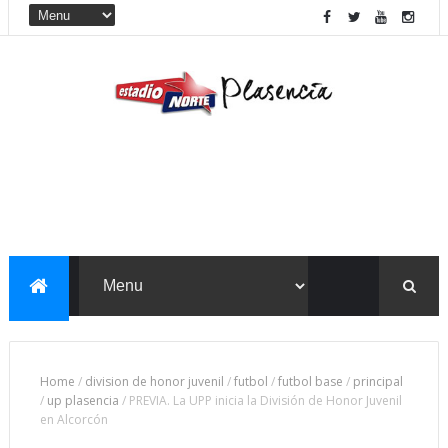
Home
/
division de honor juvenil
/
futbol
/
futbol base
/
principal
/
up plasencia
/
PREVIA. La UPP inicia la División de Honor Juvenil
en Alcorcón