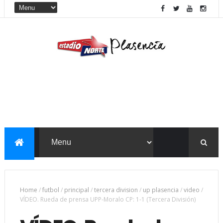
Home
/
futbol
/
principal
/
tercera division
/
up plasencia
/
video
/
VÍDEO. Rueda de prensa UPP-Moralo CP: 1-1 (Tercera División)