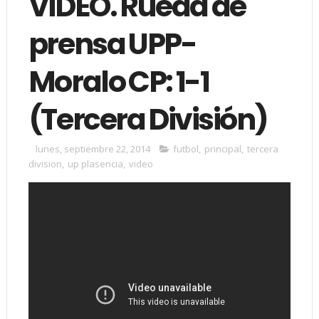
VÍDEO. Rueda de
prensa UPP-
Moralo CP: 1-1
(Tercera División)
lunes, septiembre 22, 2014
futbol
,
principal
,
tercera
division
,
up plasencia
,
video