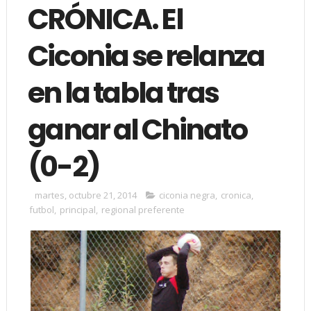
CRÓNICA. El
Ciconia se relanza
en la tabla tras
ganar al Chinato
(0-2)
martes, octubre 21, 2014
ciconia negra
,
cronica
,
futbol
,
principal
,
regional preferente