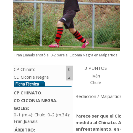
Fran Juanals anotó el 0-2 para el Ciconia Negra en Malpartida.
3 PUNTOS
2 PU
CP Chinato
0
Iván
Ch
CD Ciconia Negra
2
Chule
Mar
CP CHINATO.
Redacción / Malpartida de P
CD CICONIA NEGRA.
GOLES:
0-1 (m.4): Chule. 0-2 (m.34):
Parece ser que el Ciconia 
Fran Juanals.
medida al Chinato. Así lo
enfrentamiento, en esta 
ÁRBITRO: