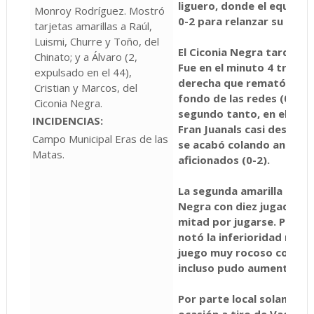
liguero, donde el equipo 
Monroy Rodríguez. Mostró
0-2 para relanzar su posic
tarjetas amarillas a Raúl,
Luismi, Churre y Toño, del
El Ciconia Negra tardó m
Chinato; y a Álvaro (2,
Fue en el minuto 4 tras u
expulsado en el 44),
derecha que remató Chule
Cristian y Marcos, del
fondo de las redes (0-1).
Ciconia Negra.
segundo tanto, en el minu
INCIDENCIAS:
Fran Juanals casi desde la
Campo Municipal Eras de las
se acabó colando ante la
Matas.
aficionados (0-2).
La segunda amarilla a Álv
Negra con diez jugadores
mitad por jugarse. Pero 
notó la inferioridad numér
juego muy rocoso consigu
incluso pudo aumentarla 
Por parte local solament
ocasión a tiro de Vaquerí