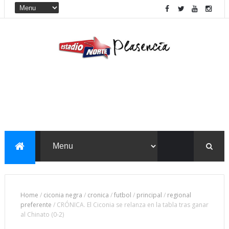
Home
/
ciconia negra
/
cronica
/
futbol
/
principal
/
regional
preferente
/
CRÓNICA. El Ciconia se relanza en la tabla tras ganar
al Chinato (0-2)