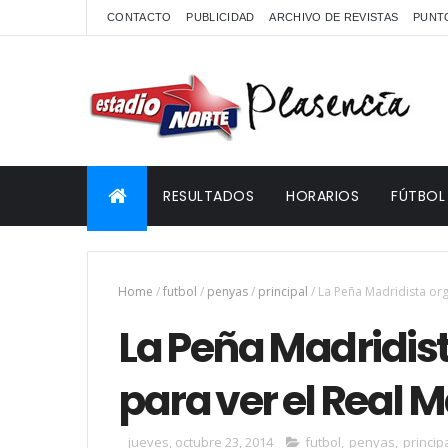
CONTACTO
PUBLICIDAD
ARCHIVO DE REVISTAS
PUNTO
RESULTADOS
HORARIOS
FÚTBOL
Home
/
futbol
/
penyas
/
principal
/
La Peña Madridista org
La Peña Madridist
para ver el Real
jueves, octubre 23, 2014
futbol
,
penyas
,
princip