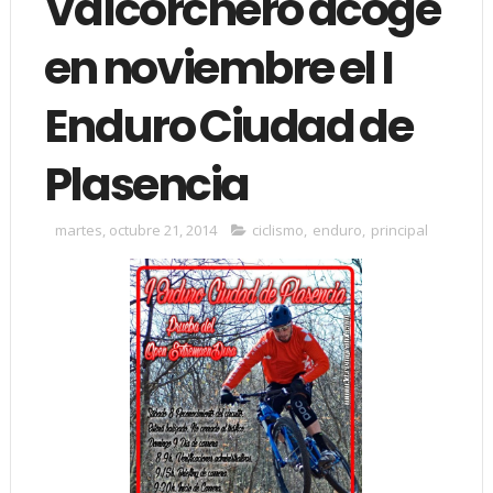
Valcorchero acoge
en noviembre el I
Enduro Ciudad de
Plasencia
martes, octubre 21, 2014
ciclismo
,
enduro
,
principal