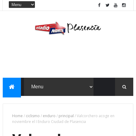
Home
/
ciclismo
/
enduro
/
principal
/
Valcorchero acoge en
noviembre el I Enduro Ciudad de Plasencia