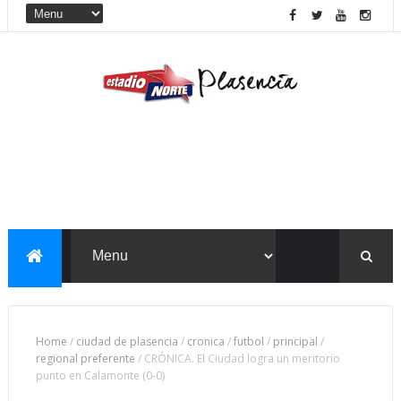
Home
/
ciudad de plasencia
/
cronica
/
futbol
/
principal
/
regional preferente
/
CRÓNICA. El Ciudad logra un meritorio
punto en Calamonte (0-0)