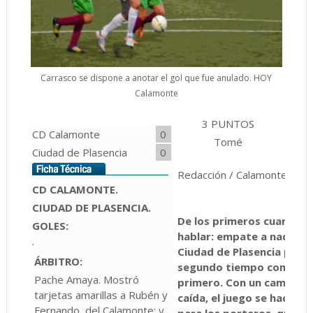
Carrasco se dispone a anotar el gol que fue anulado. HOY
Calamonte
3 PUNTOS
2 P
CD Calamonte
0
Tomé
Pa
Ciudad de Plasencia
0
Redacción / Calamonte
CD CALAMONTE.
CIUDAD DE PLASENCIA.
De los primeros cuarenta 
GOLES:
hablar: empate a nada. Eso
.
Ciudad de Plasencia plant
ÁRBITRO:
segundo tiempo comenzó c
Pache Amaya. Mostró
primero. Con un campo muy
tarjetas amarillas a Rubén y
caída, el juego se hacía d
Fernando, del Calamonte; y
para los porteros, que ll