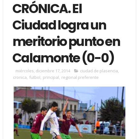
CRÓNICA. El
Ciudad logra un
meritorio punto en
Calamonte (0-0)
miércoles, diciembre 17, 2014
ciudad de plasencia
,
cronica
,
futbol
,
principal
,
regional preferente