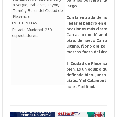
a Sergio, Pableras, Layon,
largo.
Tomé y Berti, del Ciudad de
Plasencia.
Con la entrada de hombr
INCIDENCIAS:
llegar el peligro en el áre
ocasiones más claras del 
Estadio Municipal, 250
Carrasco quedó anulado p
espectadores.
otra, de nuevo Carrasco 
último, Ñoño obligó al por
metros fuera del área.
El Ciudad de Plasencia jug
bien. Es un equipo que en
defiende bien. Junta las l
atrás. Y el Calamonte sól
hora. Y al final.