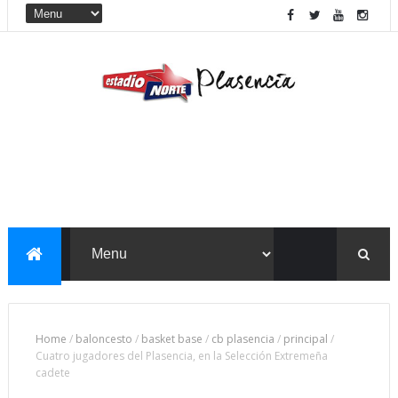
Home
/
baloncesto
/
basket base
/
cb plasencia
/
principal
/
Cuatro jugadores del Plasencia, en la Selección Extremeña
cadete