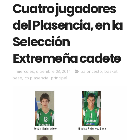
Cuatro jugadores
del Plasencia, en la
Selección
Extremeña cadete
miércoles, diciembre 03, 2014
baloncesto
,
basket
base
,
cb plasencia
,
principal