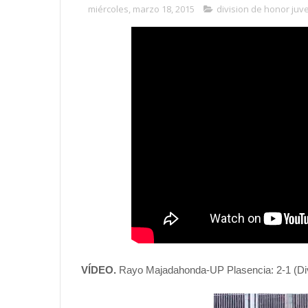
miércoles, marzo 18, 2015
division de honor juve
VÍDEO.
Rayo Majadahonda-UP Plasencia: 2-1 (Div