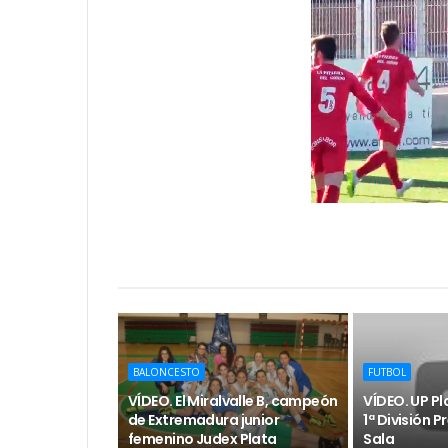
BALONCESTO
FUTBOL
VÍDEO. El Miralvalle B, campeón
VÍDEO. UP P
de Extremadura junior
1ª División 
femenino Judex Plata
Sala