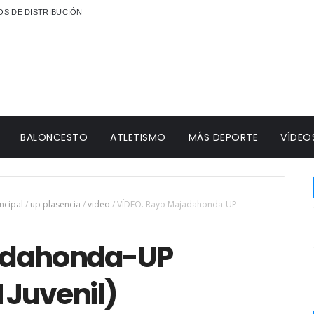
S DE DISTRIBUCIÓN
BALONCESTO
ATLETISMO
MÁS DEPORTE
VÍDEO
ncipal
/
up plasencia
/
video
/
VÍDEO. Rayo Majadahonda-UP
jadahonda-UP
H Juvenil)