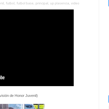
nil
,
futbol
,
futbol base
,
principal
,
up plasencia
,
video
isión de Honor Juvenil)