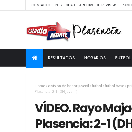
CONTACTO
PUBLICIDAD
ARCHIVO DE REVISTAS
PUNTO
RESULTADOS
HORARIOS
FÚTBOL
Home
/
division de honor juvenil
/
futbol
/
futbol base
/
pri
Plasencia: 2-1 (DH Juvenil)
VÍDEO. Rayo Ma
Plasencia: 2-1 (D