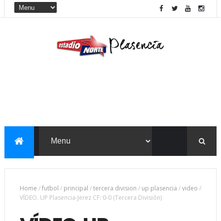
Home
/
futbol
/
principal
/
tercera division
/
up plasencia
/
video
/
VÍDEO. UP Plasencia-Jerez CF: 0-0 (Tercera División)