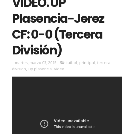
VÍDEO. UP
Plasencia-Jerez
CF: 0-0 (Tercera
División)
martes, marzo 03, 2015
futbol
,
principal
,
tercera
division
,
up plasencia
,
video