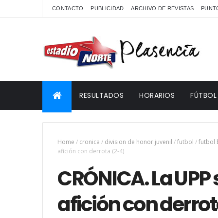
CONTACTO
PUBLICIDAD
ARCHIVO DE REVISTAS
PUNTO
RESULTADOS
HORARIOS
FÚTBOL
Home
/
cronica
/
division de honor juvenil
/
futbol
/
futbol
afición con derrota (2-4)
CRÓNICA. La UPP 
afición con derro