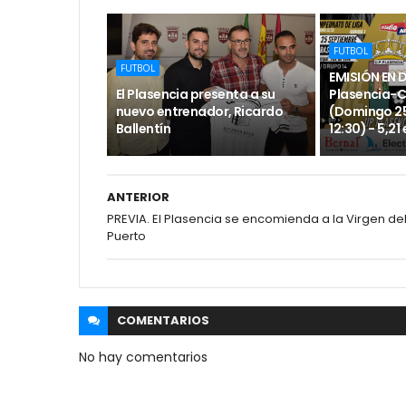
FUTBOL
FUTBOL
EMISIÓN EN 
El Plasencia presenta a su
Plasencia-
nuevo entrenador, Ricardo
(Domingo 25
Ballentín
12:30) - 5,21
ANTERIOR
PREVIA. El Plasencia se encomienda a la Virgen de
Puerto
COMENTARIOS
No hay comentarios