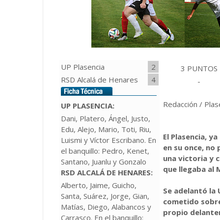
UP Plasencia
2
3 PUNTOS
RSD Alcalá de Henares
4
-
Redacción / Plas
UP PLASENCIA:
Dani, Platero, Ángel, Justo,
Edu, Alejo, Mario, Toti, Riu,
El Plasencia, 
Luismi y Víctor Escribano. En
en su once, no 
el banquillo: Pedro, Kenet,
una victoria y 
Santano, Juanlu y Gonzalo
que llegaba al 
RSD ALCALÁ DE HENARES:
Alberto, Jaime, Guicho,
Se adelantó la 
Santa, Suárez, Jorge, Gian,
cometido sobre 
Matías, Diego, Alabancos y
propio delanter
Carrasco. En el banquillo: