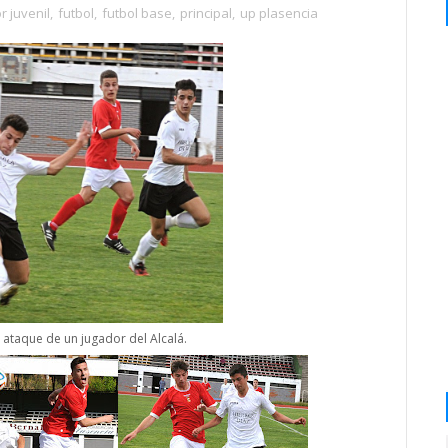
r juvenil
,
futbol
,
futbol base
,
principal
,
up plasencia
l ataque de un jugador del Alcalá.