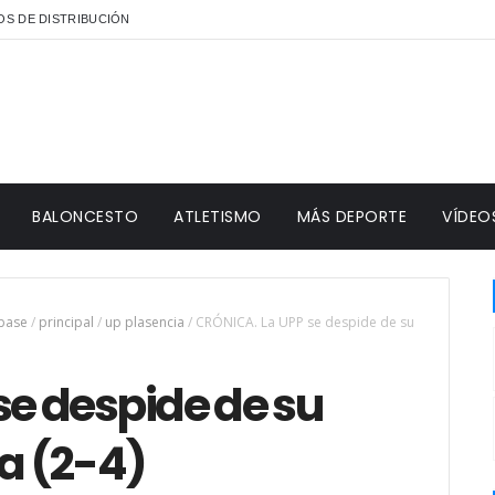
S DE DISTRIBUCIÓN
BALONCESTO
ATLETISMO
MÁS DEPORTE
VÍDEO
 base
/
principal
/
up plasencia
/
CRÓNICA. La UPP se despide de su
se despide de su
ta (2-4)