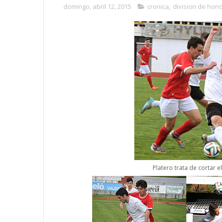
domingo, abril 12, 2015
cronica
,
division de hono
Platero trata de cortar e