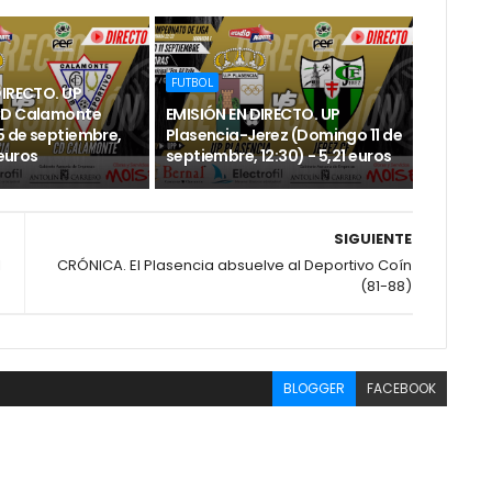
FUTBOL
DIRECTO. UP
CD Calamonte
EMISIÓN EN DIRECTO. UP
 de septiembre,
Plasencia-Jerez (Domingo 11 de
 euros
septiembre, 12:30) - 5,21 euros
SIGUIENTE
l
CRÓNICA. El Plasencia absuelve al Deportivo Coín
(81-88)
BLOGGER
FACEBOOK