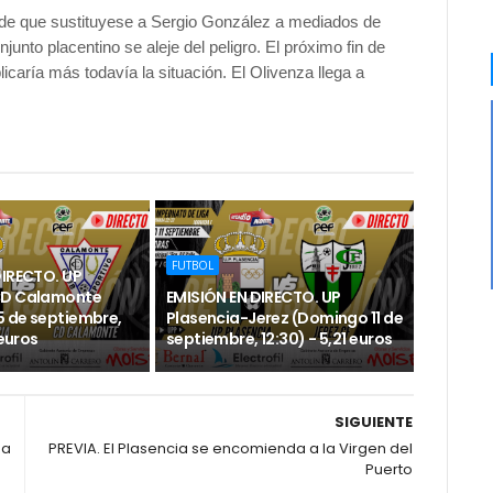
s de que sustituyese a Sergio González a mediados de
unto placentino se aleje del peligro. El próximo fin de
caría más todavía la situación. El Olivenza llega a
FUTBOL
DIRECTO. UP
CD Calamonte
EMISIÓN EN DIRECTO. UP
 de septiembre,
Plasencia-Jerez (Domingo 11 de
 euros
septiembre, 12:30) - 5,21 euros
SIGUIENTE
 a
PREVIA. El Plasencia se encomienda a la Virgen del
Puerto