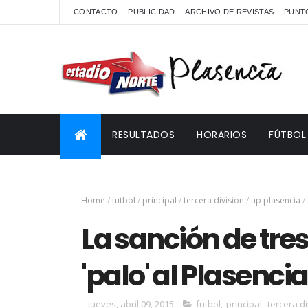
CONTACTO
PUBLICIDAD
ARCHIVO DE REVISTAS
PUNTO
RESULTADOS
HORARIOS
FÚTBOL
Home
/
futbol
/
principal
/
tercera division
/
up plasencia
/
La sanción de tres
'palo' al Plasencia
jueves, abril 09, 2015
futbol
,
principal
,
tercera di