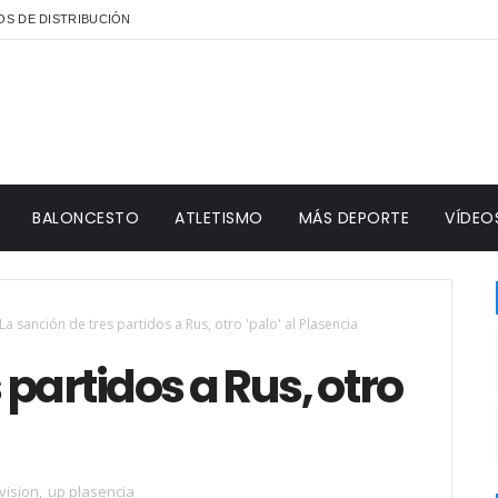
S DE DISTRIBUCIÓN
BALONCESTO
ATLETISMO
MÁS DEPORTE
VÍDEO
La sanción de tres partidos a Rus, otro 'palo' al Plasencia
 partidos a Rus, otro
vision
,
up plasencia