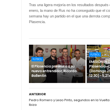
Tras una ligera mejoría en los resultados despué
enero, la mano de Rus no ha conseguido que el conj
semana hay un partido en el que una derrota compli
Plasencia.
FUTBOL
FUTBOL
EMISIÓN EN 
El Plasencia presenta a su
Plasencia-
nuevo entrenador, Ricardo
(Domingo 25
Ballentín
12:30) - 5,21
ANTERIOR
Pedro Romero y Leao Pinto, segundos en la Vuelta
Ibiza