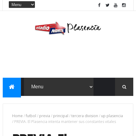
Home
/
futbol
/
previa
/
principal
/
tercera division
/
up plasencia
/
PREVIA. El Plasencia intenta mantener sus constantes vitales