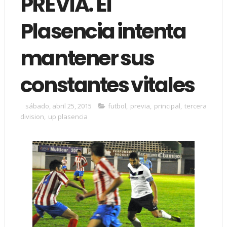
PREVIA. El
Plasencia intenta
mantener sus
constantes vitales
sábado, abril 25, 2015
futbol
,
previa
,
principal
,
tercera
division
,
up plasencia