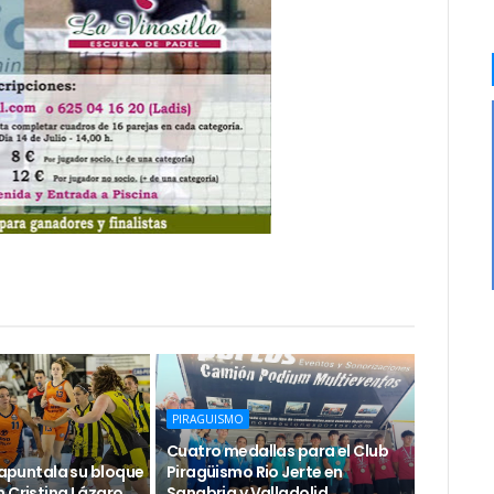
PIRAGUISMO
Cuatro medallas para el Club
e apuntala su bloque
Piragüismo Rio Jerte en
 Cristina Lázaro
Sanabria y Valladolid