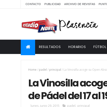
CONTACTO
PUBLICIDAD
ARCHIVO DE REVISTAS
PUNTO
RESULTADOS
HORARIOS
FÚTBOL
Home
/
padel
/
principal
/
La Vinosilla acoge su Open Absol
La Vinosilla acog
de Pádel del 17 al 1
lunes, junio 29, 2015
padel
,
principal