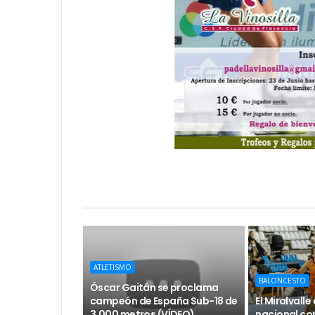
ATLETISMO
BALONCESTO
Óscar Gaitán se proclama
campeón de España Sub-18 de
El Miralvall
3.000 metros (VÍDEO)
nacional con