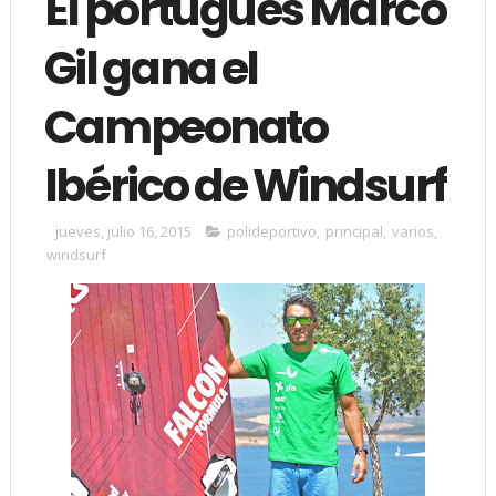
El portugués Marco
Gil gana el
Campeonato
Ibérico de Windsurf
jueves, julio 16, 2015
polideportivo
,
principal
,
varios
,
windsurf