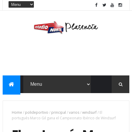
Home
/
polideportivo
/
principal
/
varios
/
windsurf
/
El
portugués Marco Gil gana el Campeonato Ibérico de Windsurf