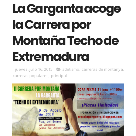
La Garganta acoge
la Carrera por
Montaña Techo de
Extremadura
jueves, julio 16, 2015
atletismo
,
carreras de montanya
,
carreras populares
,
principal