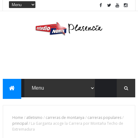
Home
/
atletismo
/
carreras de montanya
/
carreras populares
/
principal
/
La Garganta acoge la Carrera por Montaña Techo de
Extremadura