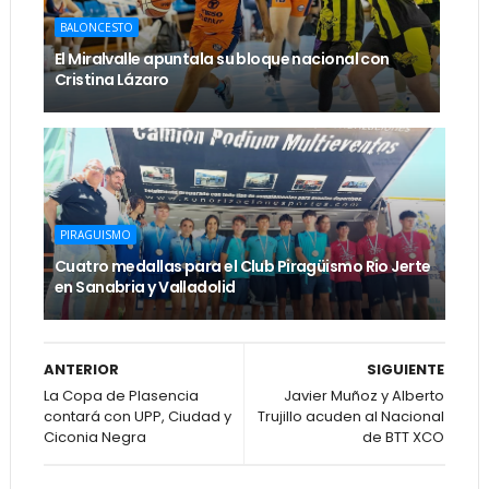
BALONCESTO
El Miralvalle apuntala su bloque nacional con
Cristina Lázaro
PIRAGUISMO
Cuatro medallas para el Club Piragüismo Rio Jerte
en Sanabria y Valladolid
ANTERIOR
SIGUIENTE
La Copa de Plasencia
Javier Muñoz y Alberto
contará con UPP, Ciudad y
Trujillo acuden al Nacional
Ciconia Negra
de BTT XCO