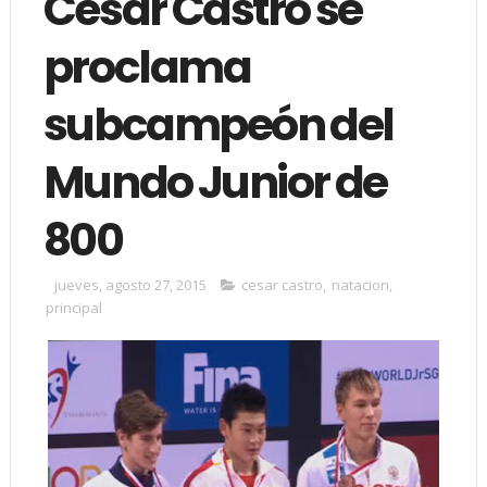
César Castro se
proclama
subcampeón del
Mundo Junior de
800
jueves, agosto 27, 2015
cesar castro
,
natacion
,
principal