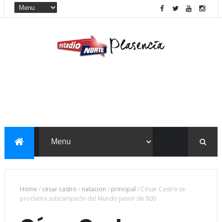
Home
/
cesar castro
/
natacion
/
principal
/
César Castro se
proclama subcampeón del Mundo Junior de 800