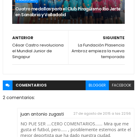
Cuatro medallas para el Club Piragüismo Rio Jerte
en Sanabria y Valladolid
ANTERIOR
SIGUIENTE
César Castro revoluciona
La Fundación Plasencia
el Mundial Junior de
Ambroz empieza la nueva
Singapur
temporada
COMENTARIOS
BLOGGER
FACEBOOK
2 comentarios:
juan antonio zugasti
27 de agosto de 2015 a las 22:56
NO PUE SER .....CERO COMENTARIOS........ Mira que me
gusta el futbol, pero....... , posiblemente estemos ante el
mejor deportista que ha dado nuestra ciudad.