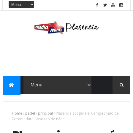
Home
/
padel
/
principal
/
Plasencia acogerá el Campeonato de
Extremadura Absoluto de Pádel