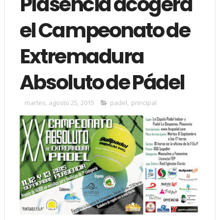
Plasencia acogerá
el Campeonato de
Extremadura
Absoluto de Pádel
martes, agosto 25, 2015
padel
,
principal