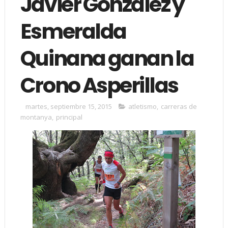
Javier González y
Esmeralda
Quinana ganan la
Crono Asperillas
martes, septiembre 15, 2015
atletismo
,
carreras de
montanya
,
principal