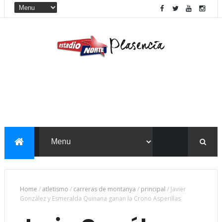
Home
/
atletismo
/
carreras de montanya
/
principal
/
Javier
González y Esmeralda Quinana ganan la Crono Asperillas