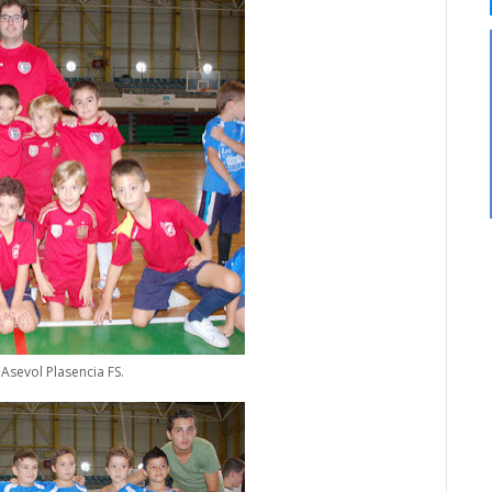
l Asevol Plasencia FS.