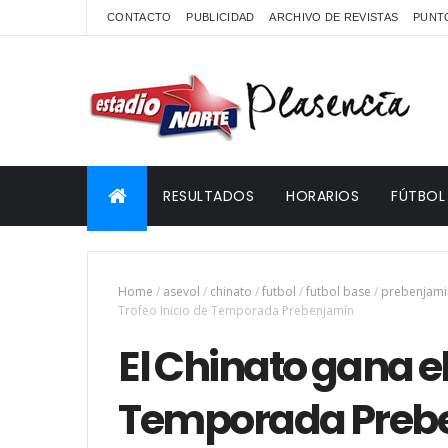
CONTACTO
PUBLICIDAD
ARCHIVO DE REVISTAS
PUNTO
RESULTADOS
HORARIOS
FÚTBOL
Home
/
asevol
/
chinato
/
futbol
/
futbol base
/
prebenjami
Trofeo Inicio de Temporada Prebenjamín
El Chinato gana el
Temporada Preb