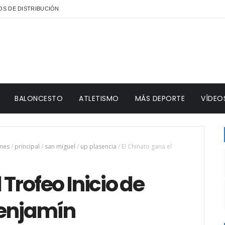
S DE DISTRIBUCIÓN
BALONCESTO
ATLETISMO
MÁS DEPORTE
VÍDEO
nes
/
principal
/
san miguel
/
up plasencia
/
El Chinato gana el
 Trofeo Inicio de
enjamín