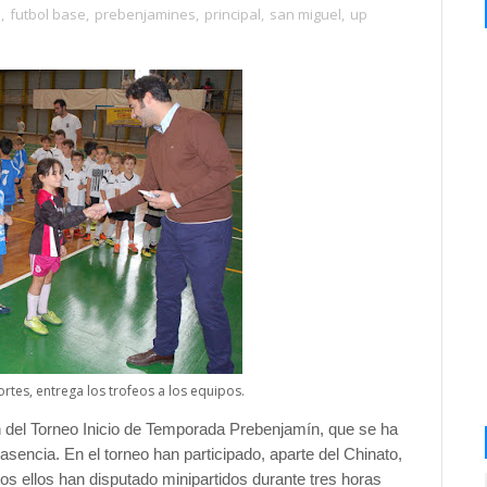
l
,
futbol base
,
prebenjamines
,
principal
,
san miguel
,
up
rtes, entrega los trofeos a los equipos.
n del Torneo Inicio de Temporada Prebenjamín, que se ha
sencia. En el torneo han participado, aparte del Chinato,
s ellos han disputado minipartidos durante tres horas