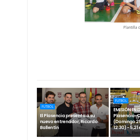
Plantilla 
FUTBOL
FUTBOL
EMISIÓN EN 
El Plasencia presenta a su
Plasencia-
nuevo entrenador, Ricardo
(Domingo 25
Ballentín
12:30) - 5,21