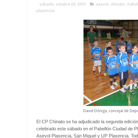
sábado, octubre 03, 2015
asevol
,
chinato
,
futbo
plasencia
David Dóniga, concejal de Depo
El CP Chinato se ha adjudicado la segunda edició
celebrado este sábado en el Pabellón Ciudad de Pla
Asevol Plasencia, San Miguel y UP Plasencia. Todo