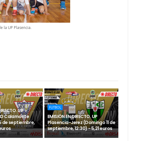
de la UP Plasencia.
FUTBOL
DIRECTO. UP
CD Calamonte
EMISIÓN EN DIRECTO. UP
 de septiembre,
Plasencia-Jerez (Domingo 11 de
 euros
septiembre, 12:30) - 5,21 euros