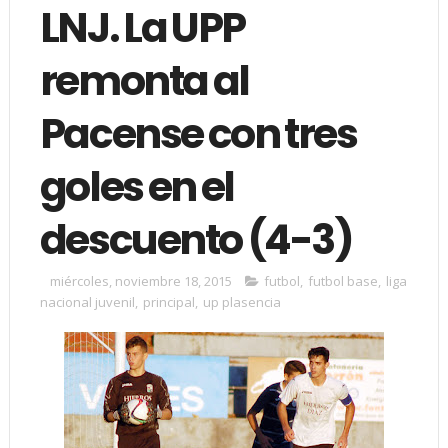
LNJ. La UPP
remonta al
Pacense con tres
goles en el
descuento (4-3)
miércoles, noviembre 18, 2015
futbol
,
futbol base
,
liga
nacional juvenil
,
principal
,
up plasencia