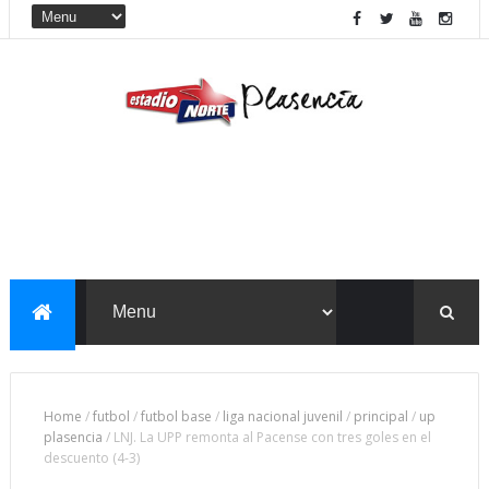
Home
/
futbol
/
futbol base
/
liga nacional juvenil
/
principal
/
up
plasencia
/
LNJ. La UPP remonta al Pacense con tres goles en el
descuento (4-3)