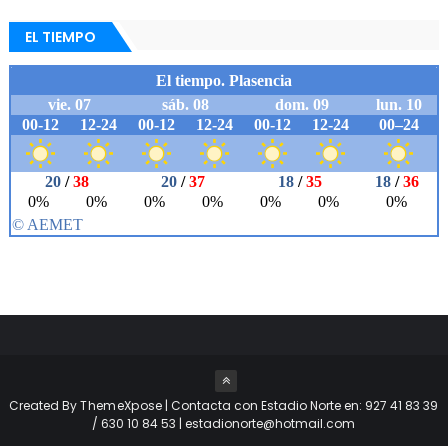
EL TIEMPO
Created By
ThemeXpose
| Contacta con Estadio Norte en: 927 41 83 39
/ 630 10 84 53 | estadionorte@hotmail.com