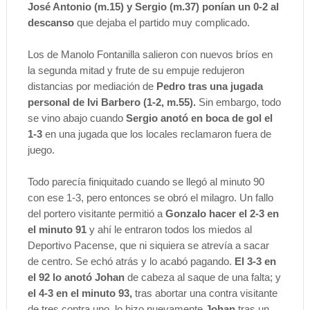
José Antonio (m.15) y Sergio (m.37) ponían un 0-2 al
descanso
que dejaba el partido muy complicado.
Los de Manolo Fontanilla salieron con nuevos bríos en
la segunda mitad y frute de su empuje redujeron
distancias por mediación de
Pedro tras una jugada
personal de Ivi Barbero (1-2, m.55).
Sin embargo, todo
se vino abajo cuando
Sergio anotó en boca de gol el
1-3
en una jugada que los locales reclamaron fuera de
juego.
Todo parecía finiquitado cuando se llegó al minuto 90
con ese 1-3, pero entonces se obró el milagro. Un fallo
del portero visitante permitió a
Gonzalo hacer el 2-3 en
el minuto 91
y ahí le entraron todos los miedos al
Deportivo Pacense, que ni siquiera se atrevía a sacar
de centro. Se echó atrás y lo acabó pagando.
El 3-3 en
el 92 lo anotó Johan
de cabeza al saque de una falta; y
el 4-3 en el minuto 93,
tras abortar una contra visitante
de tres contra uno, lo hizo nuevamente
Johan
tras un