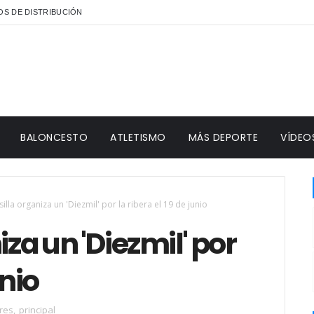
S DE DISTRIBUCIÓN
BALONCESTO
ATLETISMO
MÁS DEPORTE
VÍDEO
silla organiza un 'Diezmil' por la ribera el 19 de junio
iza un 'Diezmil' por
unio
res
,
principal