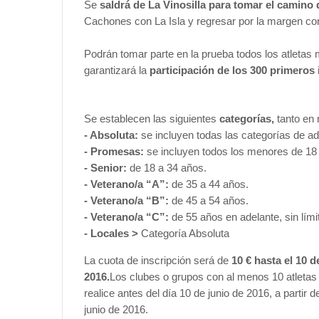
Se
saldrá de La Vinosilla para tomar el camino 
Cachones con La Isla y regresar por la margen cont
Podrán tomar parte en la prueba todos los atletas
garantizará la
participación de los 300 primeros 
Se establecen las siguientes
categorías,
tanto en
- Absoluta:
se incluyen todas las categorías de ad
- Promesas:
se incluyen todos los menores de 18
- Senior:
de 18 a 34 años.
- Veterano/a “A”:
de 35 a 44 años.
- Veterano/a “B”:
de 45 a 54 años.
- Veterano/a “C”:
de 55 años en adelante, sin lími
- Locales >
Categoría Absoluta
La cuota de inscripción será de
10 € hasta el 10 d
2016.
Los clubes o grupos con al menos 10 atletas i
realice antes del día 10 de junio de 2016, a partir 
junio de 2016.