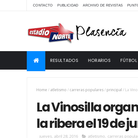
CONTACTO
PUBLICIDAD
ARCHIVO DE REVISTAS
PUNTO
RESULTADOS
HORARIOS
FÚTBOL
Home
/
atletismo
/
carreras populares
/
principal
/
La Vino
La Vinosilla organ
la ribera el 19 de j
jueves, abril 28, 2016
atletismo
,
carreras popula