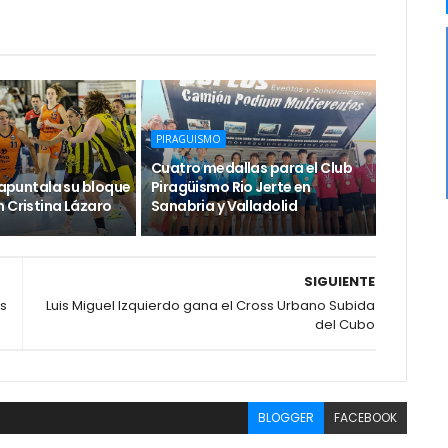
PIRAGUISMO
Cuatro medallas para el Club
e apuntala su bloque
Piragüismo Rio Jerte en
 Cristina Lázaro
Sanabria y Valladolid
SIGUIENTE
os
Luis Miguel Izquierdo gana el Cross Urbano Subida
del Cubo
BLOGGER
FACEBOOK