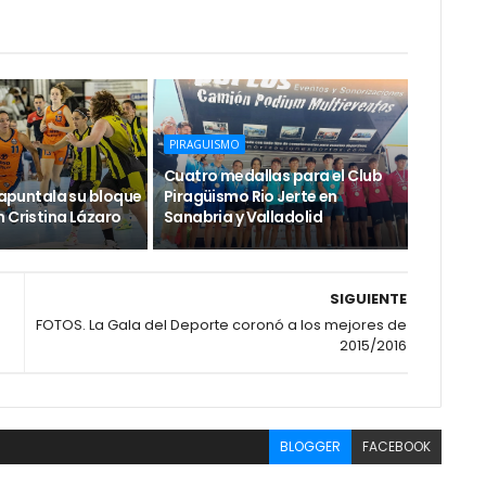
PIRAGUISMO
Cuatro medallas para el Club
e apuntala su bloque
Piragüismo Rio Jerte en
 Cristina Lázaro
Sanabria y Valladolid
SIGUIENTE
FOTOS. La Gala del Deporte coronó a los mejores de
2015/2016
BLOGGER
FACEBOOK