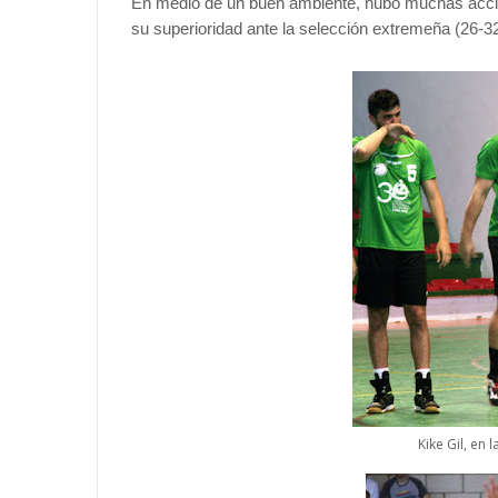
En medio de un buen ambiente, hubo muchas accio
su superioridad ante la selección extremeña (26-3
Kike Gil, en 