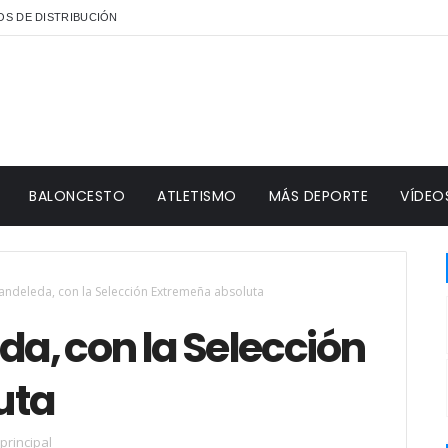
S DE DISTRIBUCIÓN
BALONCESTO
ATLETISMO
MÁS DEPORTE
VÍDEO
 Candeleda, con la Selección Extremeña absoluta
da, con la Selección
uta
principal