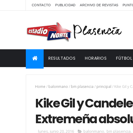
CONTACTO
PUBLICIDAD
ARCHIVO DE REVISTAS
PUNTO
RESULTADOS
HORARIOS
FÚTBOL
Home
/
balonmano
/
bm plasencia
/
principal
/
Kike Gil y
Kike Gil y Candele
Extremeña absol
lunes, junio 20, 2016
balonmano
,
bm plasencia
,