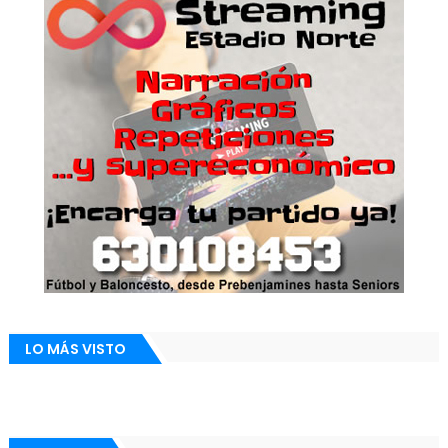
LO MÁS VISTO