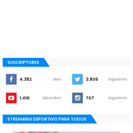
SUSCRIPTORES
4.382
3.805
Likes
Seguidores
1.410
707
Subscribes
Seguidores
STREAMING DEPORTIVO PARA TODOS