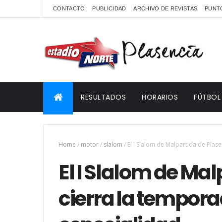
CONTACTO
PUBLICIDAD
ARCHIVO DE REVISTAS
PUNTO
RESULTADOS
HORARIOS
FÚTBOL
Home
/
motor
/
slalom
/
El I Slalom de Malpartida de Plas
El I Slalom de Ma
cierra la tempora