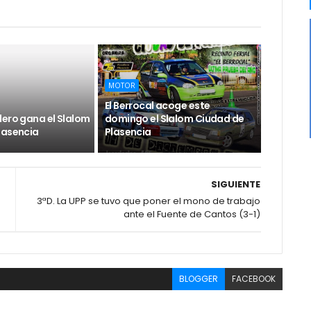
MOTOR
El Berrocal acoge este
lero gana el Slalom
domingo el Slalom Ciudad de
lasencia
Plasencia
SIGUIENTE
3ªD. La UPP se tuvo que poner el mono de trabajo
ante el Fuente de Cantos (3-1)
BLOGGER
FACEBOOK