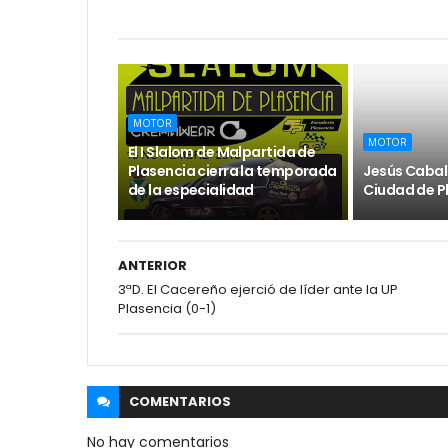
MOTOR
MOTOR
El I Slalom de Malpartida de
Plasencia cierra la temporada
Jesús Cabal
de la especialidad
Ciudad de P
ANTERIOR
3ªD. El Cacereño ejerció de líder ante la UP
Plasencia (0-1)
COMENTARIOS
No hay comentarios