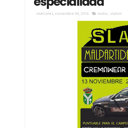
especialidad
miércoles, noviembre 09, 2016
motor
,
slalom