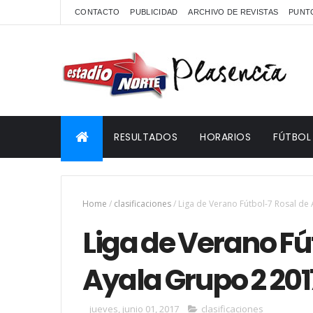
CONTACTO
PUBLICIDAD
ARCHIVO DE REVISTAS
PUNTO
RESULTADOS
HORARIOS
FÚTBOL
Home
/
clasificaciones
/
Liga de Verano Fútbol-7 Rosal de
Liga de Verano Fú
Ayala Grupo 2 201
jueves, junio 01, 2017
clasificaciones