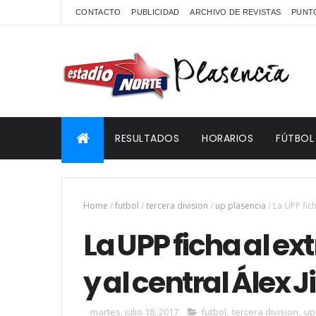
CONTACTO
PUBLICIDAD
ARCHIVO DE REVISTAS
PUNTO
RESULTADOS
HORARIOS
FÚTBOL
Home
/
futbol
/
tercera division
/
up plasencia
/
La UPP fic
La UPP ficha al 
y al central Álex 
martes, julio 18, 2017
futbol
,
tercera division
,
up