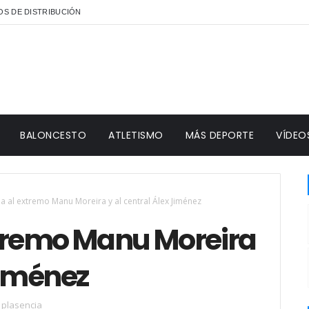
S DE DISTRIBUCIÓN
BALONCESTO
ATLETISMO
MÁS DEPORTE
VÍDEO
ha al extremo Manu Moreira y al central Álex Jiménez
extremo Manu Moreira
Jiménez
 plasencia