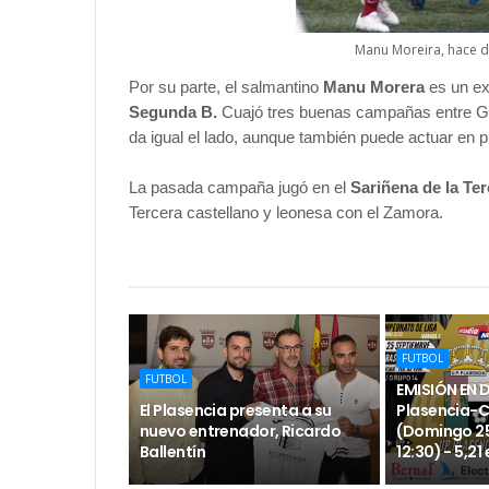
Manu Moreira, hace 
Por su parte, el salmantino
Manu Morera
es un e
Segunda B.
Cuajó tres buenas campañas entre Gu
da igual el lado, aunque también puede actuar en p
La pasada campaña jugó en el
Sariñena de la Te
Tercera castellano y leonesa con el Zamora.
FUTBOL
FUTBOL
EMISIÓN EN 
El Plasencia presenta a su
Plasencia-
nuevo entrenador, Ricardo
(Domingo 25
Ballentín
12:30) - 5,21