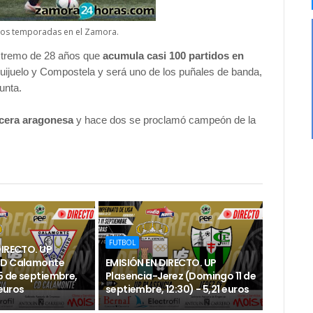
dos temporadas en el Zamora.
xtremo de 28 años que
acumula casi 100 partidos en
ijuelo y Compostela y será uno de los puñales de banda,
unta.
rcera aragonesa
y hace dos se proclamó campeón de la
FUTBOL
DIRECTO. UP
CD Calamonte
EMISIÓN EN DIRECTO. UP
 de septiembre,
Plasencia-Jerez (Domingo 11 de
 euros
septiembre, 12:30) - 5,21 euros