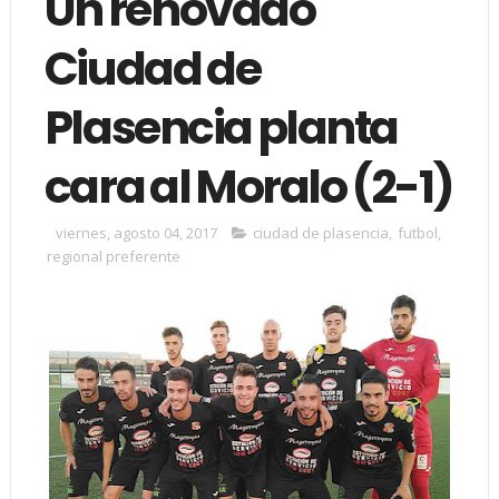
Un renovado
Ciudad de
Plasencia planta
cara al Moralo (2-1)
viernes, agosto 04, 2017
ciudad de plasencia
,
futbol
,
regional preferente