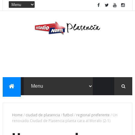
Home
/
ciudad de plasencia
/
futbol
/
regional preferente
/
Un
renovado Ciudad de Plasencia planta cara al Moralo (2-1)