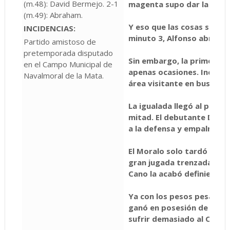
(m.48): David Bermejo. 2-1
magenta supo dar la cara 
(m.49): Abraham.
Y eso que las cosas se tor
INCIDENCIAS:
minuto 3, Alfonso abría la 
Partido amistoso de
pretemporada disputado
Sin embargo, la primera m
en el Campo Municipal de
apenas ocasiones. Incluso, 
Navalmoral de la Mata.
área visitante en busca d
La igualada llegó al poco
mitad. El debutante David
a la defensa y empalmó a l
El Moralo solo tardó un m
gran jugada trenzada por
Cano la acabó definiendo 
Ya con los pesos pesados 
ganó en posesión de balón
sufrir demasiado al Ciuda