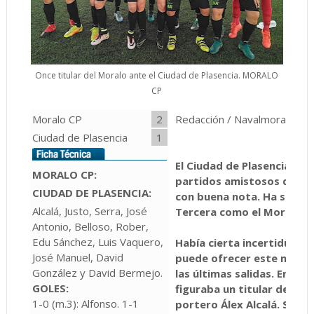
Once titular del Moralo ante el Ciudad de Plasencia. MORALO
CP
Moralo CP
2
Redacción / Navalmoral de l
Ciudad de Plasencia
1
El Ciudad de Plasencia ha i
MORALO CP:
partidos amistosos de pr
CIUDAD DE PLASENCIA:
con buena nota. Ha sido 
Alcalá, Justo, Serra, José
Tercera como el Moralo y 
Antonio, Belloso, Rober,
Edu Sánchez, Luis Vaquero,
Había cierta incertidumbr
José Manuel, David
puede ofrecer este nuevo 
González y David Bermejo.
las últimas salidas. En el o
GOLES:
figuraba un titular de la 
1-0 (m.3): Alfonso. 1-1
portero Álex Alcalá. Sin e