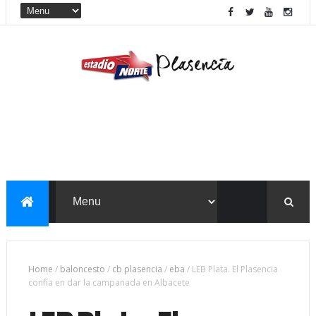
Home
/
baloncesto
/
cb plasencia
/
eba
/
LEB Plata. El Plasencia
confía en dar la campanada en Albacete