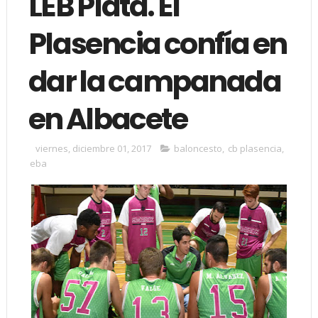
LEB Plata. El
Plasencia confía en
dar la campanada
en Albacete
viernes, diciembre 01, 2017
baloncesto
,
cb plasencia
,
eba