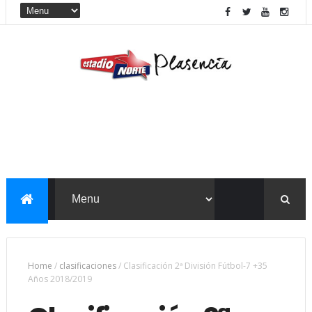
Home
/
clasificaciones
/
Clasificación 2ª División Fútbol-7 +35
Años 2018/2019