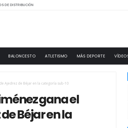
S DE DISTRIBUCIÓN
BALONCESTO
ATLETISMO
MÁS DEPORTE
VÍDEO
de Ajedrez de Béjar en la categoría sub-10
Jiménez gana el
de Béjar en la