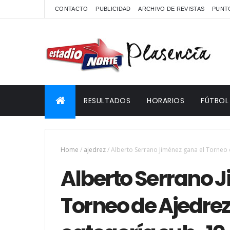
CONTACTO
PUBLICIDAD
ARCHIVO DE REVISTAS
PUNTO
RESULTADOS
HORARIOS
FÚTBOL
Home
/
ajedrez
/
Alberto Serrano Jiménez gana el Torneo 
Alberto Serrano 
Torneo de Ajedrez 