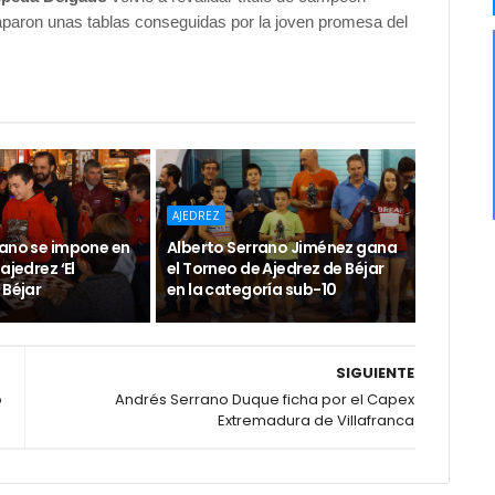
aparon unas tablas conseguidas por la joven promesa del
AJEDREZ
rano se impone en
Alberto Serrano Jiménez gana
ajedrez ‘El
el Torneo de Ajedrez de Béjar
 Béjar
en la categoría sub-10
SIGUIENTE
o
Andrés Serrano Duque ficha por el Capex
Extremadura de Villafranca