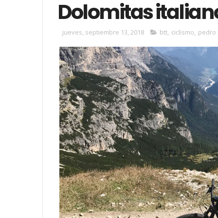
Dolomitas italian
jueves, septiembre 13, 2018
btt
,
ciclismo
,
pedro