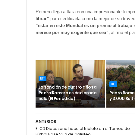
Romero llega a Italia con una impresionante tempo
librar”
para certificarla como la mejor de su trayec
“estar en este Mundial es un premio al trabajo 
merece por muy exigente que sea”,
afirma el pla
BTT
BTT
La sanción de cuatro años a
Pedro Romero es declarada
Pedro Romer
nula (El Periódico)
y 3.000 Buitr
ANTERIOR
El CD Diocesano hace el triplete en el Torneo de
Fútbol Base Villa de Galisteo