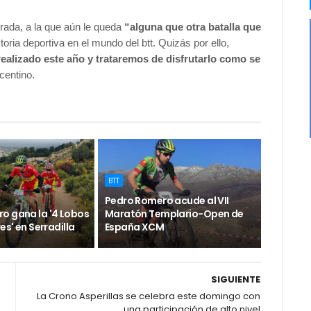
rada, a la que aún le queda
“alguna que otra batalla que
toria deportiva en el mundo del btt. Quizás por ello,
realizado este año y trataremos de disfrutarlo como se
centino.
BTT
Pedro Romero acude al VII
o gana la '4 Lobos
Maratón Templario-Open de
es' en Serradilla
España XCM
SIGUIENTE
La Crono Asperillas se celebra este domingo con
una participación de alto nivel