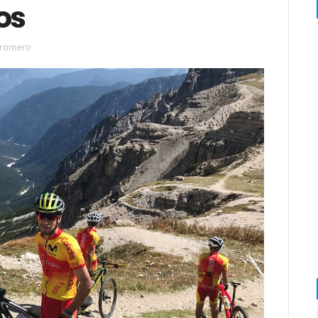
os
 romero