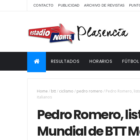
CONTACTO
PUBLICIDAD
ARCHIVO DE REVISTAS
PUNTO
RESULTADOS
HORARIOS
FÚTBOL
Home
/
btt
/
ciclismo
/
pedro romero
/
Pedro Romero, list
italianos
Pedro Romero, list
Mundial de BTT M