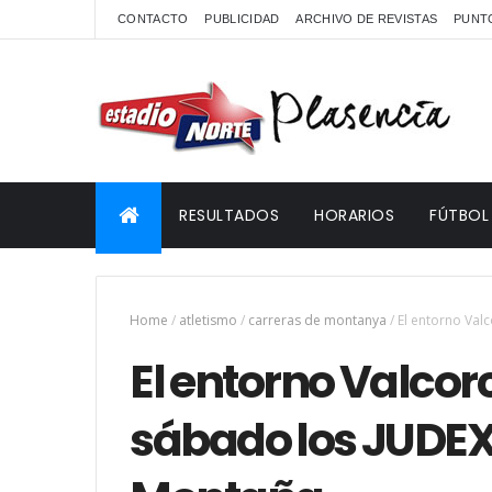
CONTACTO
PUBLICIDAD
ARCHIVO DE REVISTAS
PUNTO
RESULTADOS
HORARIOS
FÚTBOL
Home
/
atletismo
/
carreras de montanya
/
El entorno Val
El entorno Valcor
sábado los JUDEX