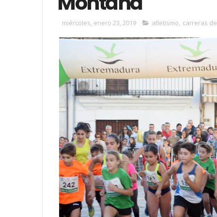
Montaña
miércoles, enero 23, 2019
atletismo
,
carreras d