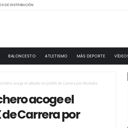
S DE DISTRIBUCIÓN
BALONCESTO
ATLETISMO
MÁS DEPORTE
VÍDEO
corchero acoge el sábado los JUDEX de Carrera por Montaña
chero acoge el
 de Carrera por