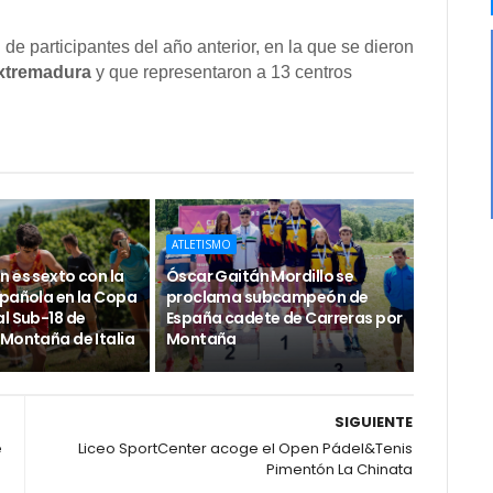
 de participantes del año anterior, en la que se dieron
Extremadura
y que representaron a 13 centros
ATLETISMO
 es sexto con la
Óscar Gaitán Mordillo se
spañola en la Copa
proclama subcampeón de
l Sub-18 de
España cadete de Carreras por
 Montaña de Italia
Montaña
SIGUIENTE
e
Liceo SportCenter acoge el Open Pádel&Tenis
Pimentón La Chinata