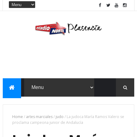
Home
/
artes marciales
/
judo
/
La judoca María Ramos Valero se
proclama campeona junior de Andalucía