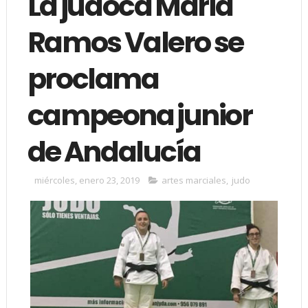
La judoca María
Ramos Valero se
proclama
campeona junior
de Andalucía
miércoles, enero 23, 2019
artes marciales
,
judo