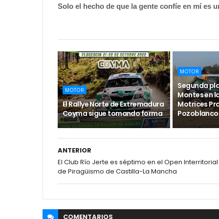
Solo el hecho de que la gente confíe en mí es u
MOTOR
Segunda pl
MOTOR
Montes en l
El Rallye Norte de Extremadura
Motrices Pro
Coyma sigue tomando forma
Pozoblanco
ANTERIOR
El Club Río Jerte es séptimo en el Open Interritorial
de Piragüismo de Castilla-La Mancha
COMENTARIOS