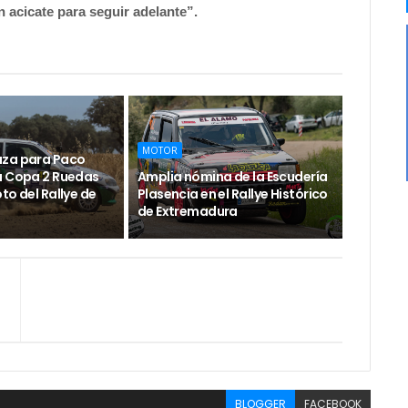
n acicate para seguir adelante”.
MOTOR
aza para Paco
a Copa 2 Ruedas
Amplia nómina de la Escudería
to del Rallye de
Plasencia en el Rallye Histórico
de Extremadura
BLOGGER
FACEBOOK