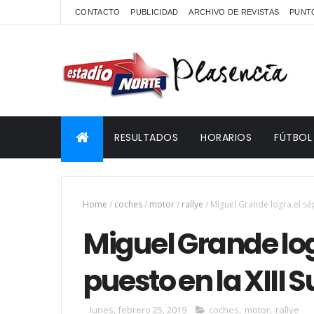
CONTACTO
PUBLICIDAD
ARCHIVO DE REVISTAS
PUNTO
RESULTADOS
HORARIOS
FÚTBOL
Home
/
coches
/
motor
/
rallye
/
Miguel Grande logra el sép
Miguel Grande lo
puesto en la XIII 
lunes, febrero 25, 2019
coches
,
motor
,
rallye